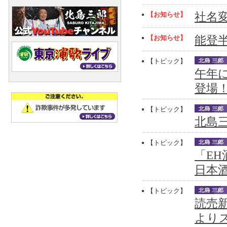
【お知らせ】
社名
【お知らせ】
能登
【トピック】
午年
登場
【トピック】
北島三
【トピック】
「E
日本
【トピック】
読売新
より