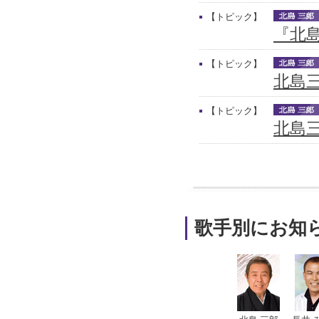
【トピック】
『北
【トピック】
北島
【トピック】
北島三
歌手別にお知