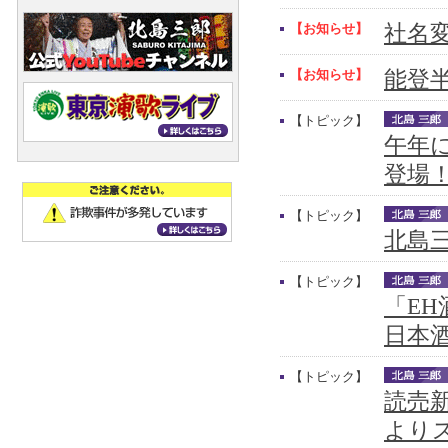
【お知らせ】
社名
【お知らせ】
能登
【トピック】
午年
登場
【トピック】
北島三
【トピック】
「E
日本
【トピック】
読売新
より