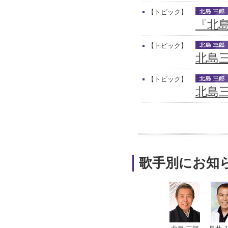
【トピック】
『北
【トピック】
北島
【トピック】
北島三
歌手別にお知