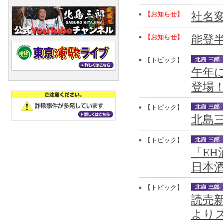
【お知らせ】
社名
【お知らせ】
能登
【トピック】
午年
登場
【トピック】
北島三
【トピック】
「E
日本
【トピック】
読売新
より