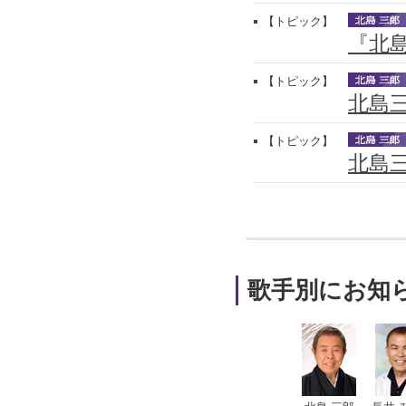
【トピック】
『北
【トピック】
北島
【トピック】
北島三
歌手別にお知