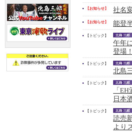
【お知らせ】
社名
【お知らせ】
能登
【トピック】
午年
登場
【トピック】
北島三
【トピック】
「E
日本
【トピック】
読売新
より