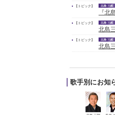
【トピック】
『北
【トピック】
北島
【トピック】
北島三
歌手別にお知