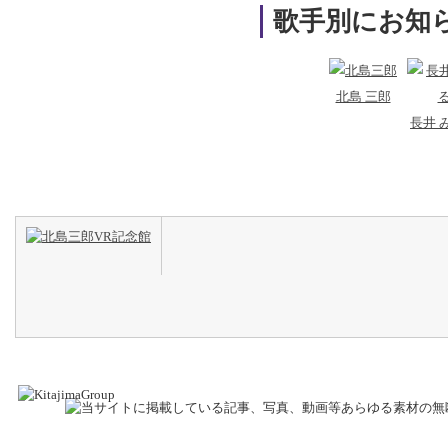
歌手別にお知
北島 三郎
長井 