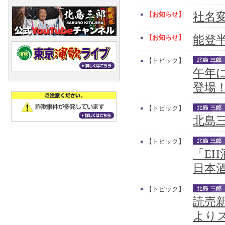
【お知らせ】
社名
【お知らせ】
能登
【トピック】
午年
登場
【トピック】
北島三
【トピック】
「E
日本
【トピック】
読売新
より