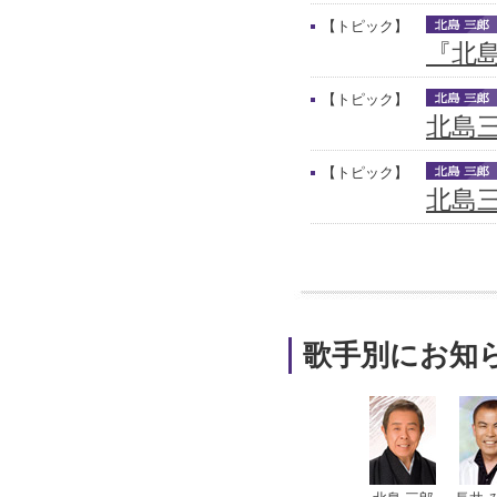
【トピック】
『北
【トピック】
北島
【トピック】
北島三
歌手別にお知