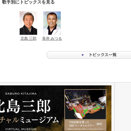
歌手別にトピックスを見る
北島 三郎
長井 みつる