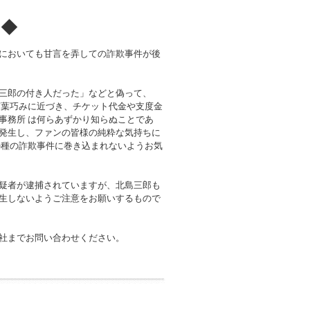
！◆
においても甘言を弄しての詐欺事件が後
三郎の付き人だった」などと偽って、
言葉巧みに近づき、チケット代金や支度金
事務所 は何らあずかり知らぬことであ
発生し、ファンの皆様の純粋な気持ちに
の種の詐欺事件に巻き込まれないようお気
疑者が逮捕されていますが、北島三郎も
生しないようご注意をお願いするもので
社までお問い合わせください。