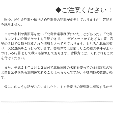
◆ご注意ください
昨今、給付金詐欺や振り込め詐欺等の犯罪が多発しておりますが、芸能界
を絶ちません。
ニセの名刺や書類等を使い「北島音楽事務所にいたことがあった」「北島
「タレントの公演チケットを手配でき る」「デビューさせてあげる」等、
等の名目で金銭を詐取された情報も入ってきております。もちろん北島音楽
り、大変迷惑をこうむっています。芸能界では以前よりこの種の事件がよく
つけいる犯罪 として我々も憤慨しております。皆様方には、くれぐれもこ
を付けください。
また、平成２８年１月１２日付で北島三郎の名前を使っての金銭詐欺の容
北島音楽事務所も無関係であることはもちろんですが、今後同様の被害が発
す。
仮にこのような話がございましたら、すぐ最寄りの警察署に相談するか当