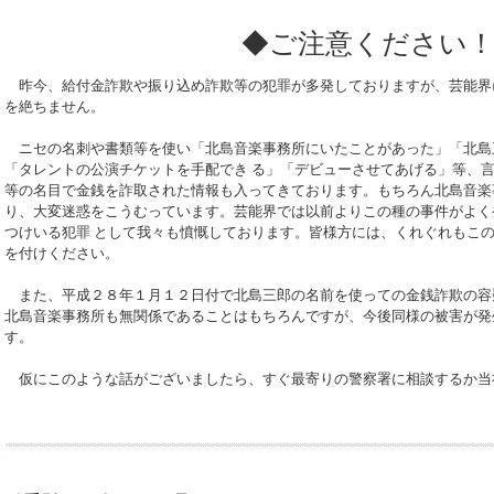
◆ご注意ください
昨今、給付金詐欺や振り込め詐欺等の犯罪が多発しておりますが、芸能界
を絶ちません。
ニセの名刺や書類等を使い「北島音楽事務所にいたことがあった」「北島
「タレントの公演チケットを手配でき る」「デビューさせてあげる」等、
等の名目で金銭を詐取された情報も入ってきております。もちろん北島音楽
り、大変迷惑をこうむっています。芸能界では以前よりこの種の事件がよく
つけいる犯罪 として我々も憤慨しております。皆様方には、くれぐれもこ
を付けください。
また、平成２８年１月１２日付で北島三郎の名前を使っての金銭詐欺の容
北島音楽事務所も無関係であることはもちろんですが、今後同様の被害が発
す。
仮にこのような話がございましたら、すぐ最寄りの警察署に相談するか当