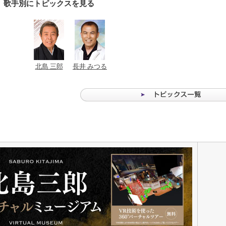
歌手別にトピックスを見る
北島 三郎
長井 みつる