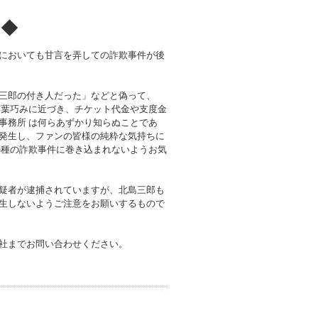
！◆
においても甘言を弄しての詐欺事件が後
三郎の付き人だった」などと偽って、
言葉巧みに近づき、チケット代金や支度金
事務所 は何らあずかり知らぬことであ
発生し、ファンの皆様の純粋な気持ちに
の種の詐欺事件に巻き込まれないようお気
疑者が逮捕されていますが、北島三郎も
生しないようご注意をお願いするもので
社までお問い合わせください。