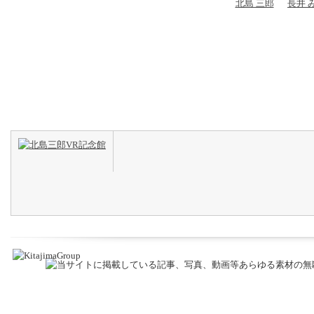
北島 三郎
長井 