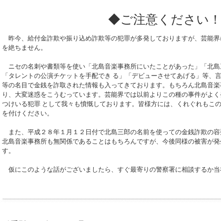
◆ご注意ください
昨今、給付金詐欺や振り込め詐欺等の犯罪が多発しておりますが、芸能界
を絶ちません。
ニセの名刺や書類等を使い「北島音楽事務所にいたことがあった」「北島
「タレントの公演チケットを手配でき る」「デビューさせてあげる」等、
等の名目で金銭を詐取された情報も入ってきております。もちろん北島音楽
り、大変迷惑をこうむっています。芸能界では以前よりこの種の事件がよく
つけいる犯罪 として我々も憤慨しております。皆様方には、くれぐれもこ
を付けください。
また、平成２８年１月１２日付で北島三郎の名前を使っての金銭詐欺の容
北島音楽事務所も無関係であることはもちろんですが、今後同様の被害が発
す。
仮にこのような話がございましたら、すぐ最寄りの警察署に相談するか当