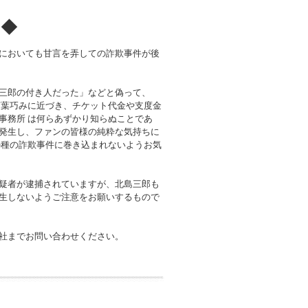
！◆
においても甘言を弄しての詐欺事件が後
三郎の付き人だった」などと偽って、
言葉巧みに近づき、チケット代金や支度金
事務所 は何らあずかり知らぬことであ
発生し、ファンの皆様の純粋な気持ちに
の種の詐欺事件に巻き込まれないようお気
疑者が逮捕されていますが、北島三郎も
生しないようご注意をお願いするもので
社までお問い合わせください。