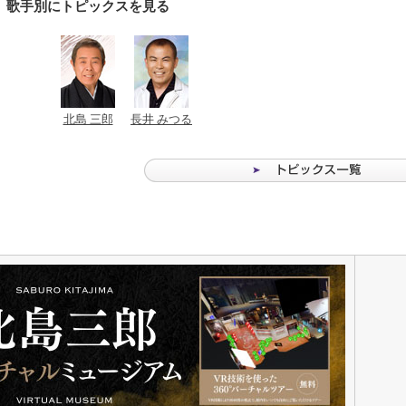
歌手別にトピックスを見る
北島 三郎
長井 みつる