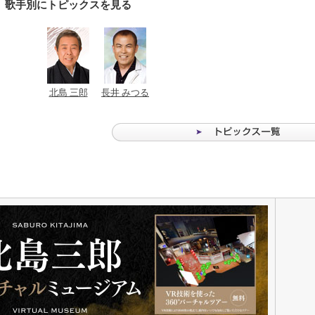
歌手別にトピックスを見る
北島 三郎
長井 みつる