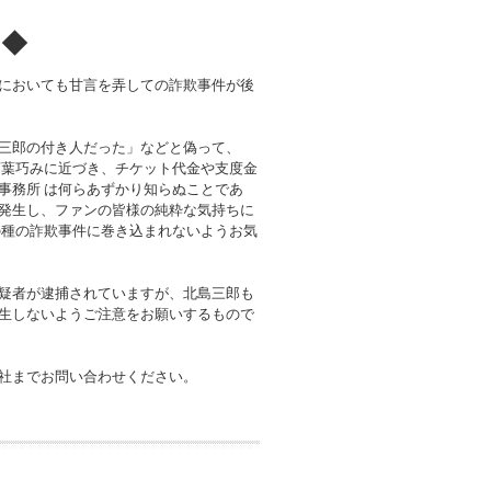
！◆
においても甘言を弄しての詐欺事件が後
三郎の付き人だった」などと偽って、
言葉巧みに近づき、チケット代金や支度金
事務所 は何らあずかり知らぬことであ
発生し、ファンの皆様の純粋な気持ちに
の種の詐欺事件に巻き込まれないようお気
疑者が逮捕されていますが、北島三郎も
生しないようご注意をお願いするもので
社までお問い合わせください。