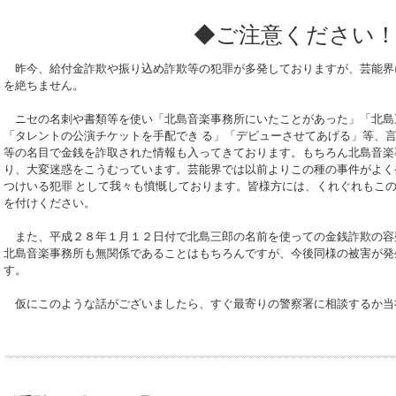
◆ご注意ください
昨今、給付金詐欺や振り込め詐欺等の犯罪が多発しておりますが、芸能界
を絶ちません。
ニセの名刺や書類等を使い「北島音楽事務所にいたことがあった」「北島
「タレントの公演チケットを手配でき る」「デビューさせてあげる」等、
等の名目で金銭を詐取された情報も入ってきております。もちろん北島音楽
り、大変迷惑をこうむっています。芸能界では以前よりこの種の事件がよく
つけいる犯罪 として我々も憤慨しております。皆様方には、くれぐれもこ
を付けください。
また、平成２８年１月１２日付で北島三郎の名前を使っての金銭詐欺の容
北島音楽事務所も無関係であることはもちろんですが、今後同様の被害が発
す。
仮にこのような話がございましたら、すぐ最寄りの警察署に相談するか当