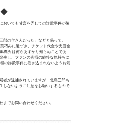
！◆
においても甘言を弄しての詐欺事件が後
三郎の付き人だった」などと偽って、
言葉巧みに近づき、チケット代金や支度金
事務所 は何らあずかり知らぬことであ
発生し、ファンの皆様の純粋な気持ちに
の種の詐欺事件に巻き込まれないようお気
疑者が逮捕されていますが、北島三郎も
生しないようご注意をお願いするもので
社までお問い合わせください。