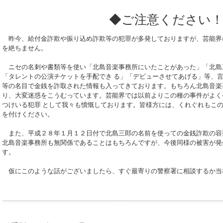
◆ご注意ください
昨今、給付金詐欺や振り込め詐欺等の犯罪が多発しておりますが、芸能界
を絶ちません。
ニセの名刺や書類等を使い「北島音楽事務所にいたことがあった」「北島
「タレントの公演チケットを手配でき る」「デビューさせてあげる」等、
等の名目で金銭を詐取された情報も入ってきております。もちろん北島音楽
り、大変迷惑をこうむっています。芸能界では以前よりこの種の事件がよく
つけいる犯罪 として我々も憤慨しております。皆様方には、くれぐれもこ
を付けください。
また、平成２８年１月１２日付で北島三郎の名前を使っての金銭詐欺の容
北島音楽事務所も無関係であることはもちろんですが、今後同様の被害が発
す。
仮にこのような話がございましたら、すぐ最寄りの警察署に相談するか当