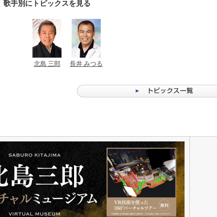
歌手別にトピックスを見る
北島 三郎
長井 みつる