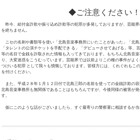
◆ご注意ください
昨今、給付金詐欺や振り込め詐欺等の犯罪が多発しておりますが、芸能界
を絶ちません。
ニセの名刺や書類等を使い「北島音楽事務所にいたことがあった」「北島
「タレントの公演チケットを手配でき る」「デビューさせてあげる」等、
等の名目で金銭を詐取された情報も入ってきております。もちろん北島音楽
り、大変迷惑をこうむっています。芸能界では以前よりこの種の事件がよく
つけいる犯罪 として我々も憤慨しております。皆様方には、くれぐれもこ
を付けください。
また、平成２８年１月１２日付で北島三郎の名前を使っての金銭詐欺の容
北島音楽事務所も無関係であることはもちろんですが、今後同様の被害が発
す。
仮にこのような話がございましたら、すぐ最寄りの警察署に相談するか当