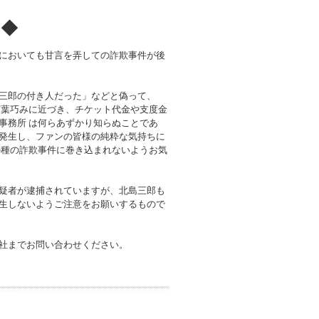
！◆
においても甘言を弄しての詐欺事件が後
三郎の付き人だった」などと偽って、
言葉巧みに近づき、チケット代金や支度金
事務所 は何らあずかり知らぬことであ
発生し、ファンの皆様の純粋な気持ちに
の種の詐欺事件に巻き込まれないようお気
疑者が逮捕されていますが、北島三郎も
生しないようご注意をお願いするもので
社までお問い合わせください。