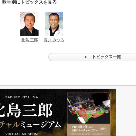
歌手別にトピックスを見る
北島 三郎
長井 みつる