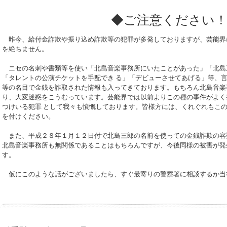
◆ご注意ください
昨今、給付金詐欺や振り込め詐欺等の犯罪が多発しておりますが、芸能界
を絶ちません。
ニセの名刺や書類等を使い「北島音楽事務所にいたことがあった」「北島
「タレントの公演チケットを手配でき る」「デビューさせてあげる」等、
等の名目で金銭を詐取された情報も入ってきております。もちろん北島音楽
り、大変迷惑をこうむっています。芸能界では以前よりこの種の事件がよく
つけいる犯罪 として我々も憤慨しております。皆様方には、くれぐれもこ
を付けください。
また、平成２８年１月１２日付で北島三郎の名前を使っての金銭詐欺の容
北島音楽事務所も無関係であることはもちろんですが、今後同様の被害が発
す。
仮にこのような話がございましたら、すぐ最寄りの警察署に相談するか当