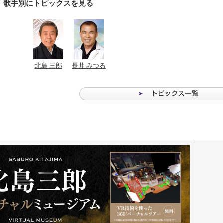
歌手別にトピックスを見る
北島 三郎
長井 みつる