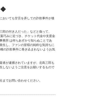
！◆
においても甘言を弄しての詐欺事件が後
三郎の付き人だった」などと偽って、
言葉巧みに近づき、チケット代金や支度金
事務所 は何らあずかり知らぬことであ
発生し、ファンの皆様の純粋な気持ちに
の種の詐欺事件に巻き込まれないようお気
疑者が逮捕されていますが、北島三郎も
生しないようご注意をお願いするもので
社までお問い合わせください。