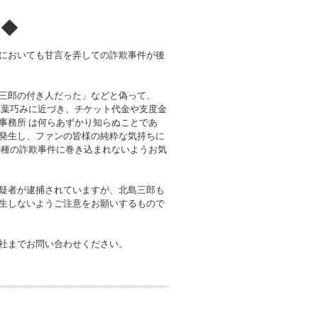
！◆
においても甘言を弄しての詐欺事件が後
三郎の付き人だった」などと偽って、
言葉巧みに近づき、チケット代金や支度金
事務所 は何らあずかり知らぬことであ
発生し、ファンの皆様の純粋な気持ちに
の種の詐欺事件に巻き込まれないようお気
疑者が逮捕されていますが、北島三郎も
生しないようご注意をお願いするもので
社までお問い合わせください。