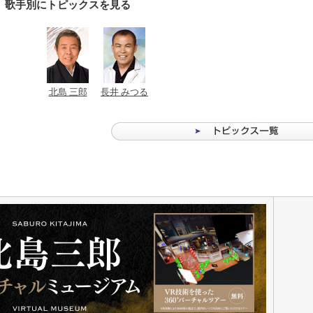
歌手別にトピックスを見る
北島 三郎
長井 みつる