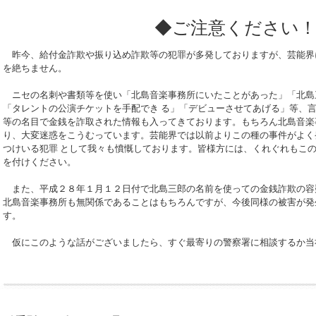
◆ご注意ください
昨今、給付金詐欺や振り込め詐欺等の犯罪が多発しておりますが、芸能界
を絶ちません。
ニセの名刺や書類等を使い「北島音楽事務所にいたことがあった」「北島
「タレントの公演チケットを手配でき る」「デビューさせてあげる」等、
等の名目で金銭を詐取された情報も入ってきております。もちろん北島音楽
り、大変迷惑をこうむっています。芸能界では以前よりこの種の事件がよく
つけいる犯罪 として我々も憤慨しております。皆様方には、くれぐれもこ
を付けください。
また、平成２８年１月１２日付で北島三郎の名前を使っての金銭詐欺の容
北島音楽事務所も無関係であることはもちろんですが、今後同様の被害が発
す。
仮にこのような話がございましたら、すぐ最寄りの警察署に相談するか当