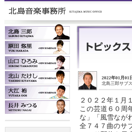
2022年01月01
北島三郎サブ
２０２２年１月
この芸道６０周
な」「風雪なが
全７４７曲のサ