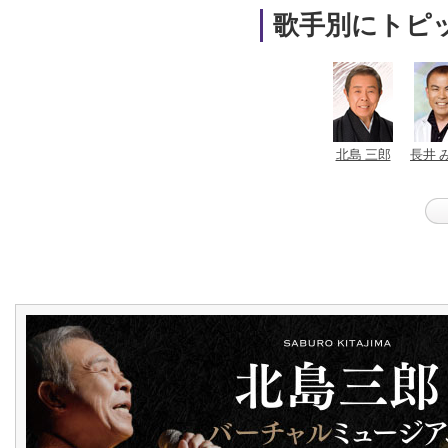
歌手別にトピ
北島 三郎
長井 