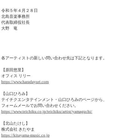
令和５年４月２８日
北島音楽事務所
代表取締役社長
大野 竜
各アーティストの新しい問い合わせ先は下記となります。
【原田悠里】
オフィス リリー
https://www.haradayuri.com
【山口ひろみ】
テイチクエンタテインメント・山口ひろみのページから、
フォームメールでお問い合わせください。
https://www.teichiku.co.jp/teichiku/artist/yamaguchi/
【北山たけし】
株式会社 きたやま
https://kitayama-music.co.jp