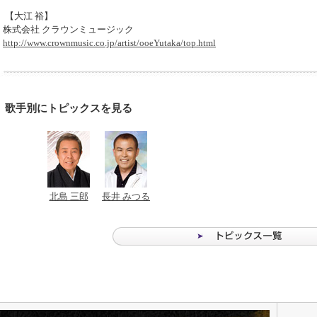
【大江 裕】
株式会社 クラウンミュージック
http://www.crownmusic.co.jp/artist/ooeYutaka/top.html
歌手別にトピックスを見る
北島 三郎
長井 みつる