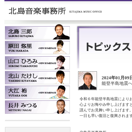
2024年01月09
能登半島地震
令和６年能登半島地震により
心よりお悔やみ申し上げます
謹んでお見舞い申し上げます
一日も早い復旧と復興されま