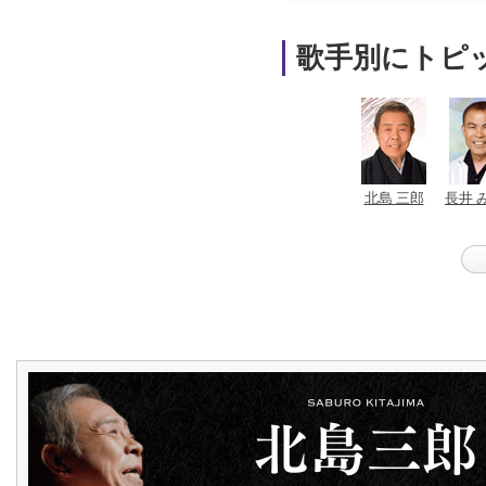
歌手別にトピ
北島 三郎
長井 