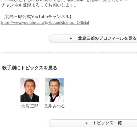
チャンネル登録よろしくお願いします。
北島三郎公式YouTubeチャンネル
【
】
https://www.youtube.com/@SaburoKitajima_Official
歌手別にトピックスを見る
北島 三郎
長井 みつる