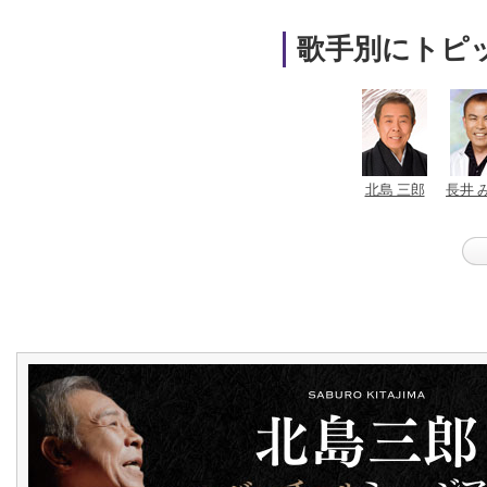
歌手別にトピ
北島 三郎
長井 