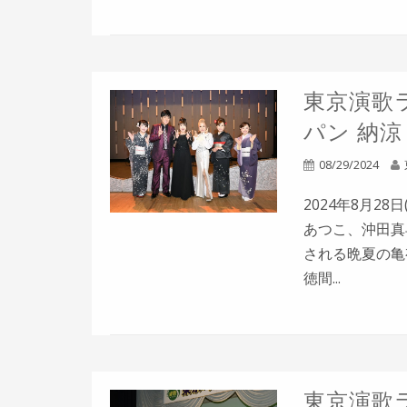
東京演歌ラ
パン 納
08/29/2024
2024年8月2
あつこ、沖田真
される晩夏の亀有
徳間...
東京演歌ラ