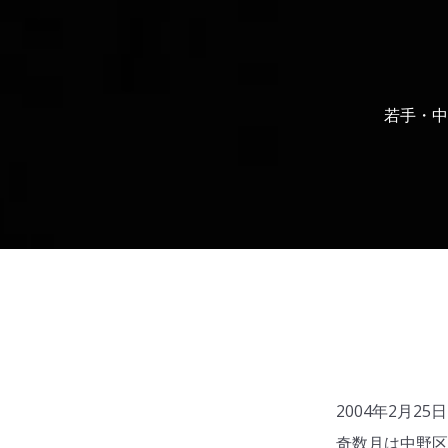
若手・中
2004年2月
奇数月は中野区