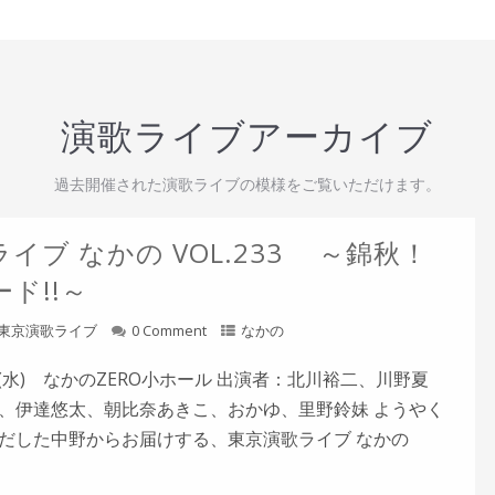
演歌ライブアーカイブ
過去開催された演歌ライブの模様をご覧いただけます。
イブ なかの VOL.233 ～錦秋！
ド!!～
東京演歌ライブ
0 Comment
なかの
5日(水) なかのZERO小ホール 出演者：北川裕二、川野夏
、伊達悠太、朝比奈あきこ、おかゆ、里野鈴妹 ようやく
だした中野からお届けする、東京演歌ライブ なかの