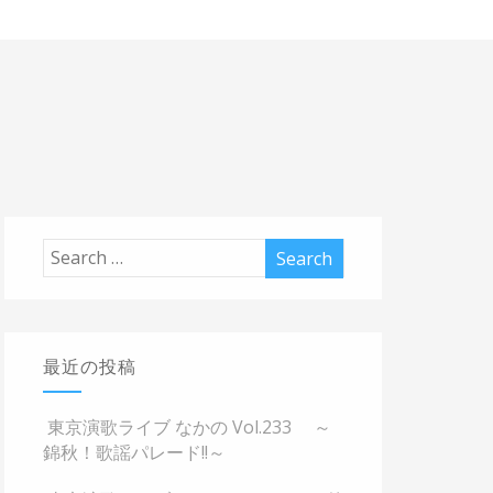
最近の投稿
東京演歌ライブ なかの Vol.233 ～
錦秋！歌謡パレード!!～