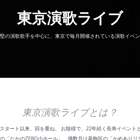
東京演歌ライブ
堅の演歌歌手を中心に、東京で毎月開催されている演歌イベン
東京演歌ライブとは？
25日スタート以来、回を重ね、 お陰様で、22年続く長寿イベン
の「なかのZERO小ホール」、偶数月は葛飾区の「かめありリ