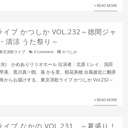
+ READ MORE
イブ かつしか VOL.232～徳間ジャ
涼・清涼 うた祭り～
東京演歌ライブ
0 Comment
かつしか
8日(水) かめありリリオホール 出演者：北原ミレイ、浅田
早美、黒川真一朗、葵 かを里、朝花美穂 台風接近に翻弄
からお届けする、東京演歌ライブ かつしか Vol.232～
+ READ MORE
イブ なかの VOL.231 ～夏盛り！