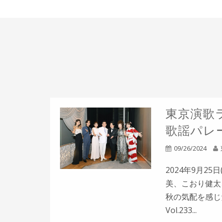
東京演歌ラ
歌謡パレー
09/26/2024
2024年9月2
美、こおり健太
秋の気配を感じ
Vol.233...