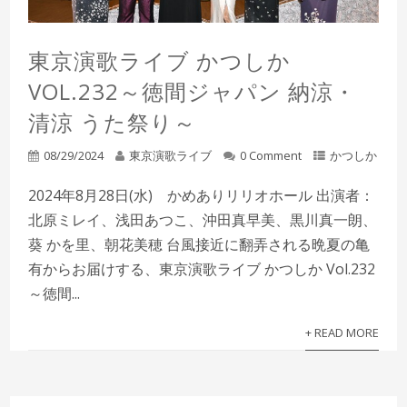
東京演歌ライブ かつしか
VOL.232～徳間ジャパン 納涼・
清涼 うた祭り～
08/29/2024
東京演歌ライブ
0 Comment
かつしか
2024年8月28日(水) かめありリリオホール 出演者：
北原ミレイ、浅田あつこ、沖田真早美、黒川真一朗、
葵 かを里、朝花美穂 台風接近に翻弄される晩夏の亀
有からお届けする、東京演歌ライブ かつしか Vol.232
～徳間...
+ READ MORE