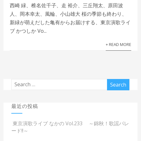
西崎 緑、椎名佐千子、走 裕介、三丘翔太、原田波
人、岡本幸太、風輪、小山雄大 桜の季節も終わり、
新緑が萌えだした亀有からお届けする、東京演歌ライ
ブ かつしか Vo...
+ READ MORE
最近の投稿
東京演歌ライブ なかの Vol.233 ～錦秋！歌謡パレ
ード!!～