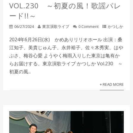
VOL.230 ～初夏の風！歌謡パレ
ード!!～
06/27/2024
東京演歌ライブ
0 Comment
かつしか
2024年6月26日(水) かめありリリオホール 出演：桑
江知子、美貴じゅん子、永井裕子、佐々木秀実、はや
ぶさ、梅谷心愛 ようやく梅雨入りした東京は亀有か
らお届けする、東京演歌ライブ かつしか Vol.230 ～
初夏の風...
+ READ MORE