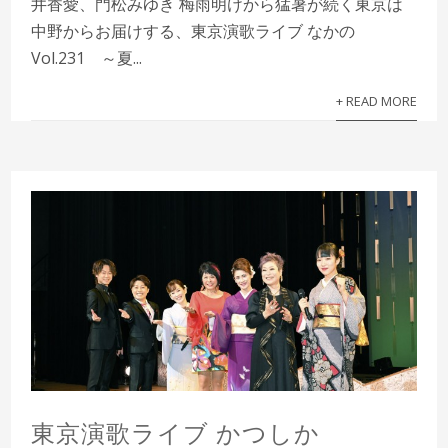
井香愛、門松みゆき 梅雨明けから猛暑が続く東京は
中野からお届けする、東京演歌ライブ なかの
Vol.231 ～夏...
+ READ MORE
東京演歌ライブ かつしか