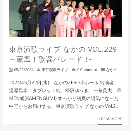
東京演歌ライブ なかの VOL.229
～薫風！歌謡パレード!!～
05/23/2024
東京演歌ライブ
0 Comment
なかの
2024年5月22日(水) なかのZERO小ホール 出演者：
湯原昌幸、タブレット純、松阪ゆうき、一条貫太、華
MEN組(KAMENGUMI) すっかり初夏の陽気になった
中野からお届けする、東京演歌ライブ なかの Vol.2...
+ READ MORE