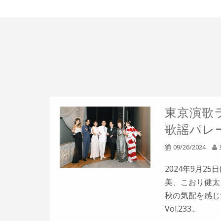
東京演歌ラ
歌謡パレー
09/26/2024
2024年9月2
美、こおり健太
秋の気配を感じ
Vol.233...