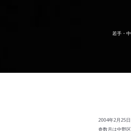
若手・中
2004年2月
奇数月は中野区