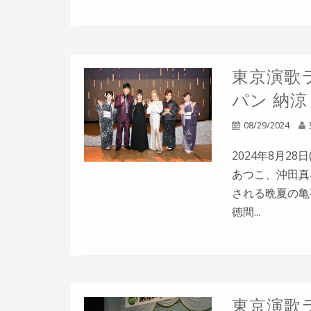
東京演歌ラ
パン 納
08/29/2024
2024年8月2
あつこ、沖田真
される晩夏の亀有
徳間...
東京演歌ラ