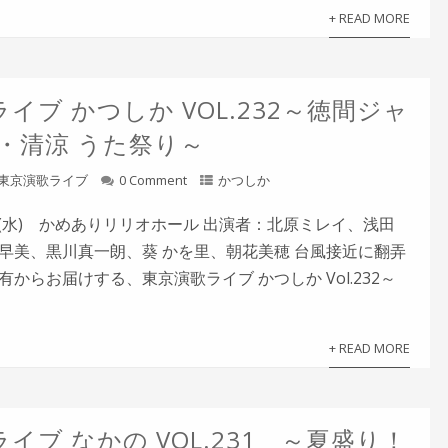
+ READ MORE
イブ かつしか VOL.232～徳間ジャ
涼・清涼 うた祭り～
東京演歌ライブ
0 Comment
かつしか
8日(水) かめありリリオホール 出演者：北原ミレイ、浅田
早美、黒川真一朗、葵 かを里、朝花美穂 台風接近に翻弄
からお届けする、東京演歌ライブ かつしか Vol.232～
+ READ MORE
イブ なかの VOL.231 ～夏盛り！