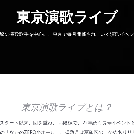
東京演歌ライブ
堅の演歌歌手を中心に、東京で毎月開催されている演歌イベン
東京演歌ライブとは？
25日スタート以来、回を重ね、 お陰様で、22年続く長寿イベン
の「なかのZERO小ホール」、偶数月は葛飾区の「かめありリ