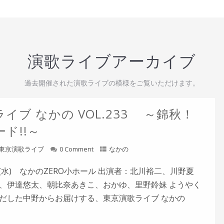
演歌ライブアーカイブ
過去開催された演歌ライブの模様をご覧いただけます。
イブ なかの VOL.233 ～錦秋！
ド!!～
東京演歌ライブ
0 Comment
なかの
5日(水) なかのZERO小ホール 出演者：北川裕二、川野夏
、伊達悠太、朝比奈あきこ、おかゆ、里野鈴妹 ようやく
だした中野からお届けする、東京演歌ライブ なかの