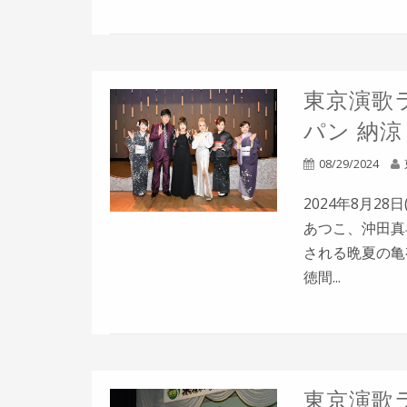
東京演歌ラ
パン 納
08/29/2024
2024年8月2
あつこ、沖田真
される晩夏の亀有
徳間...
東京演歌ラ