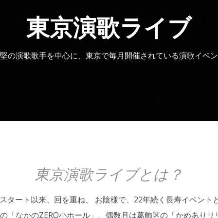
東京演歌ライブ
堅の演歌歌手を中心に、東京で毎月開催されている演歌イベン
東京演歌ライブとは？
25日スタート以来、回を重ね、 お陰様で、22年続く長寿イベン
の「なかのZERO小ホール」、偶数月は葛飾区の「かめありリ