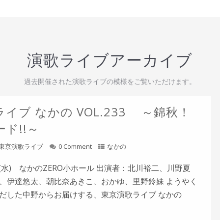
演歌ライブアーカイブ
過去開催された演歌ライブの模様をご覧いただけます。
イブ なかの VOL.233 ～錦秋！
ド!!～
東京演歌ライブ
0 Comment
なかの
5日(水) なかのZERO小ホール 出演者：北川裕二、川野夏
、伊達悠太、朝比奈あきこ、おかゆ、里野鈴妹 ようやく
だした中野からお届けする、東京演歌ライブ なかの