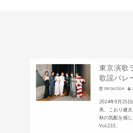
東京演歌ラ
歌謡パレー
09/26/2024
2024年9月2
美、こおり健太
秋の気配を感じ
Vol.233...