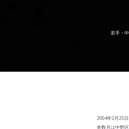
若手・中
2004年2月
奇数月は中野区