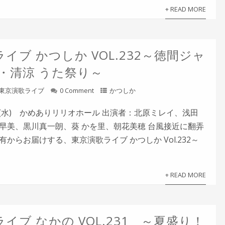
+ READ MORE
イブ かつしか VOL.232～徳間ジャ
涼・清涼 うた祭り～
東京演歌ライブ
0 Comment
かつしか
8日(水) かめありリリオホール 出演者：北原ミレイ、浅田
早美、黒川真一朗、葵 かを里、朝花美穂 台風接近に翻弄
からお届けする、東京演歌ライブ かつしか Vol.232～
+ READ MORE
イブ なかの VOL.231 ～夏盛り！