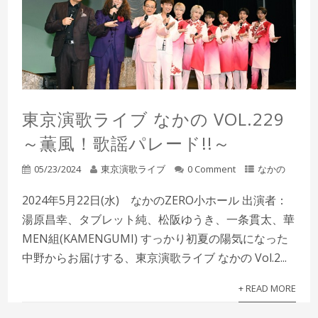
東京演歌ライブ なかの VOL.229
～薫風！歌謡パレード!!～
05/23/2024
東京演歌ライブ
0 Comment
なかの
2024年5月22日(水) なかのZERO小ホール 出演者：
湯原昌幸、タブレット純、松阪ゆうき、一条貫太、華
MEN組(KAMENGUMI) すっかり初夏の陽気になった
中野からお届けする、東京演歌ライブ なかの Vol.2...
+ READ MORE