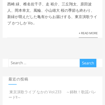
西崎 緑、椎名佐千子、走 裕介、三丘翔太、原田波
人、岡本幸太、風輪、小山雄大 桜の季節も終わり、
新緑が萌えだした亀有からお届けする、東京演歌ライ
ブ かつしか Vo...
+ READ MORE
最近の投稿
東京演歌ライブ なかの Vol.233 ～錦秋！歌謡パレ
ード!!～