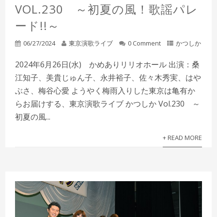
VOL.230 ～初夏の風！歌謡パレ
ード!!～
06/27/2024
東京演歌ライブ
0 Comment
かつしか
2024年6月26日(水) かめありリリオホール 出演：桑
江知子、美貴じゅん子、永井裕子、佐々木秀実、はや
ぶさ、梅谷心愛 ようやく梅雨入りした東京は亀有か
らお届けする、東京演歌ライブ かつしか Vol.230 ～
初夏の風...
+ READ MORE