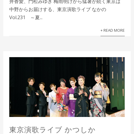
井香愛、門松みゆき 梅雨明けから猛暑が続く東京は
中野からお届けする、東京演歌ライブ なかの
Vol.231 ～夏...
+ READ MORE
東京演歌ライブ かつしか