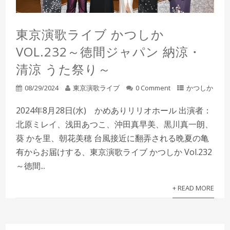
東京演歌ライブ かつしか
VOL.232～徳間ジャパン 納涼・
清涼 うた祭り～
08/29/2024
東京演歌ライブ
0 Comment
かつしか
2024年8月28日(水) かめありリリオホール 出演者：
北原ミレイ、浅田あつこ、沖田真早美、黒川真一朗、
葵 かを里、朝花美穂 台風接近に翻弄される晩夏の亀
有からお届けする、東京演歌ライブ かつしか Vol.232
～徳間...
+ READ MORE