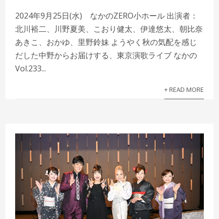
2024年9月25日(水) なかのZERO小ホール 出演者：
北川裕二、川野夏美、こおり健太、伊達悠太、朝比奈
あきこ、おかゆ、里野鈴妹 ようやく秋の気配を感じ
だした中野からお届けする、東京演歌ライブ なかの
Vol.233...
+ READ MORE