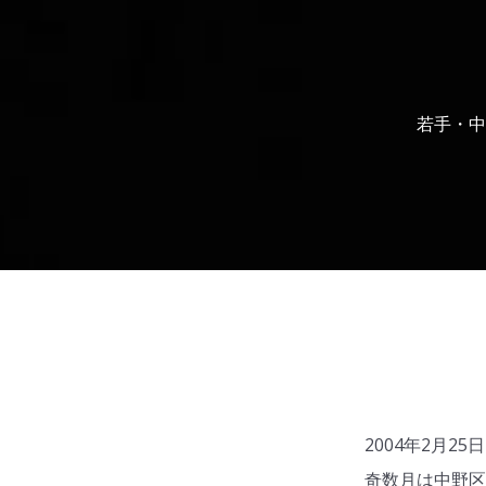
若手・中
2004年2月
奇数月は中野区