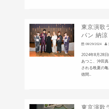
東京演歌ラ
パン 納
08/29/2024
2024年8月2
あつこ、沖田真
される晩夏の亀有
徳間...
東京演歌ラ