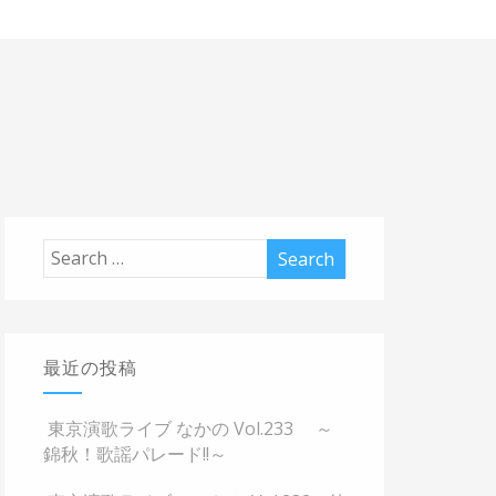
最近の投稿
東京演歌ライブ なかの Vol.233 ～
錦秋！歌謡パレード!!～