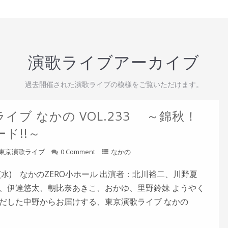
演歌ライブアーカイブ
過去開催された演歌ライブの模様をご覧いただけます。
イブ なかの VOL.233 ～錦秋！
ド!!～
東京演歌ライブ
0 Comment
なかの
5日(水) なかのZERO小ホール 出演者：北川裕二、川野夏
、伊達悠太、朝比奈あきこ、おかゆ、里野鈴妹 ようやく
だした中野からお届けする、東京演歌ライブ なかの