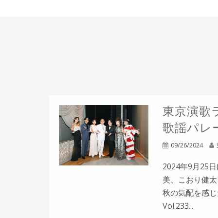
東京演歌ラ
歌謡パレー
09/26/2024
2024年9月2
美、こおり健太
秋の気配を感じ
Vol.233...