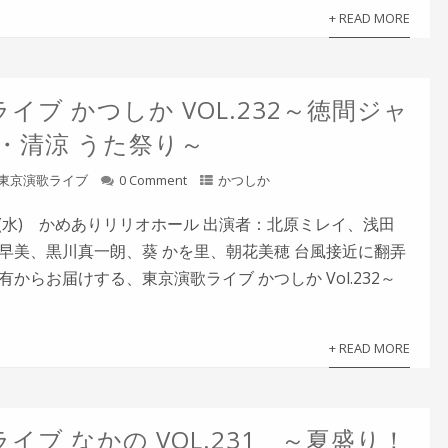
+ READ MORE
イブ かつしか VOL.232～徳間ジャ
涼・清涼 うた祭り～
東京演歌ライブ
0 Comment
かつしか
8日(水) かめありリリオホール 出演者：北原ミレイ、浅田
早美、黒川真一朗、葵 かを里、朝花美穂 台風接近に翻弄
からお届けする、東京演歌ライブ かつしか Vol.232～
+ READ MORE
イブ なかの VOL.231 ～夏盛り！