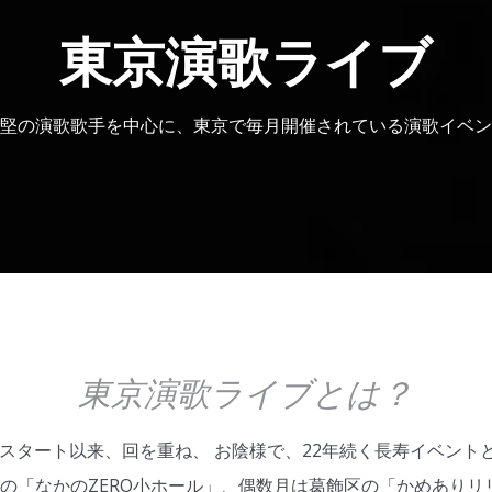
東京演歌ライブ
堅の演歌歌手を中心に、東京で毎月開催されている演歌イベン
東京演歌ライブとは？
25日スタート以来、回を重ね、 お陰様で、22年続く長寿イベン
の「なかのZERO小ホール」、偶数月は葛飾区の「かめありリ