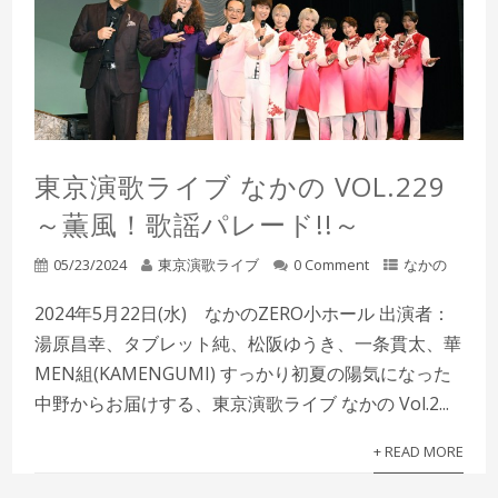
東京演歌ライブ なかの VOL.229
～薫風！歌謡パレード!!～
05/23/2024
東京演歌ライブ
0 Comment
なかの
2024年5月22日(水) なかのZERO小ホール 出演者：
湯原昌幸、タブレット純、松阪ゆうき、一条貫太、華
MEN組(KAMENGUMI) すっかり初夏の陽気になった
中野からお届けする、東京演歌ライブ なかの Vol.2...
+ READ MORE