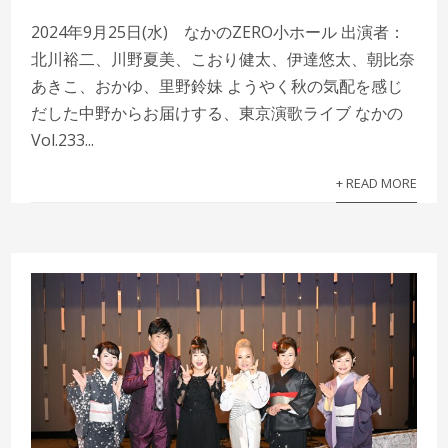
2024年9月25日(水) なかのZERO小ホール 出演者：
北川裕二、川野夏美、こおり健太、伊達悠太、朝比奈
あきこ、おかゆ、里野鈴妹 ようやく秋の気配を感じ
だした中野からお届けする、東京演歌ライブ なかの
Vol.233...
+ READ MORE