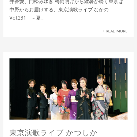
井香愛、門松みゆき 梅雨明けから猛暑が続く東京は
中野からお届けする、東京演歌ライブ なかの
Vol.231 ～夏...
+ READ MORE
東京演歌ライブ かつしか