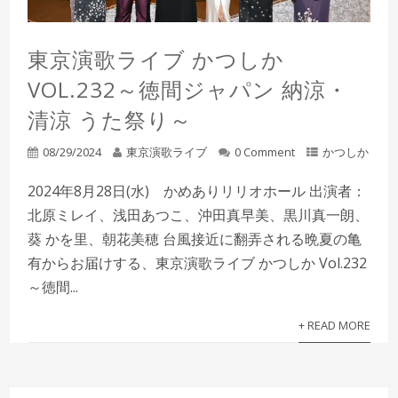
東京演歌ライブ かつしか
VOL.232～徳間ジャパン 納涼・
清涼 うた祭り～
08/29/2024
東京演歌ライブ
0 Comment
かつしか
2024年8月28日(水) かめありリリオホール 出演者：
北原ミレイ、浅田あつこ、沖田真早美、黒川真一朗、
葵 かを里、朝花美穂 台風接近に翻弄される晩夏の亀
有からお届けする、東京演歌ライブ かつしか Vol.232
～徳間...
+ READ MORE