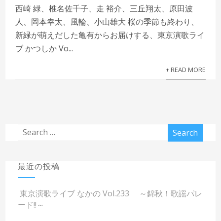
西崎 緑、椎名佐千子、走 裕介、三丘翔太、原田波
人、岡本幸太、風輪、小山雄大 桜の季節も終わり、
新緑が萌えだした亀有からお届けする、東京演歌ライ
ブ かつしか Vo...
+ READ MORE
最近の投稿
東京演歌ライブ なかの Vol.233 ～錦秋！歌謡パレ
ード!!～