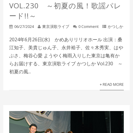
VOL.230 ～初夏の風！歌謡パレ
ード!!～
06/27/2024
東京演歌ライブ
0 Comment
かつしか
2024年6月26日(水) かめありリリオホール 出演：桑
江知子、美貴じゅん子、永井裕子、佐々木秀実、はや
ぶさ、梅谷心愛 ようやく梅雨入りした東京は亀有か
らお届けする、東京演歌ライブ かつしか Vol.230 ～
初夏の風...
+ READ MORE