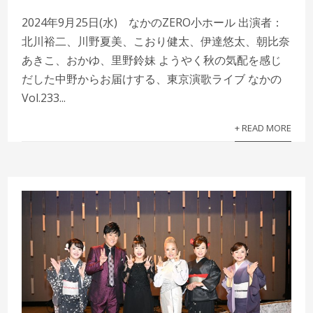
2024年9月25日(水) なかのZERO小ホール 出演者：
北川裕二、川野夏美、こおり健太、伊達悠太、朝比奈
あきこ、おかゆ、里野鈴妹 ようやく秋の気配を感じ
だした中野からお届けする、東京演歌ライブ なかの
Vol.233...
+ READ MORE