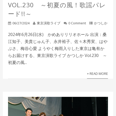
VOL.230 ～初夏の風！歌謡パレ
ード!!～
06/27/2024
東京演歌ライブ
0 Comment
かつしか
2024年6月26日(水) かめありリリオホール 出演：桑
江知子、美貴じゅん子、永井裕子、佐々木秀実、はや
ぶさ、梅谷心愛 ようやく梅雨入りした東京は亀有か
らお届けする、東京演歌ライブ かつしか Vol.230 ～
初夏の風...
+ READ MORE