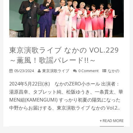
東京演歌ライブ なかの VOL.229
～薫風！歌謡パレード!!～
05/23/2024
東京演歌ライブ
0 Comment
なかの
2024年5月22日(水) なかのZERO小ホール 出演者：
湯原昌幸、タブレット純、松阪ゆうき、一条貫太、華
MEN組(KAMENGUMI) すっかり初夏の陽気になった
中野からお届けする、東京演歌ライブ なかの Vol.2...
+ READ MORE