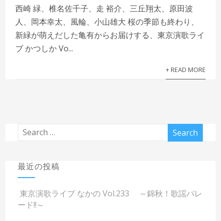
西崎 緑、椎名佐千子、走 裕介、三丘翔太、原田波
人、岡本幸太、風輪、小山雄大 桜の季節も終わり、
新緑が萌えだした亀有からお届けする、東京演歌ライ
ブ かつしか Vo...
+ READ MORE
最近の投稿
東京演歌ライブ なかの Vol.233 ～錦秋！歌謡パレ
ード!!～