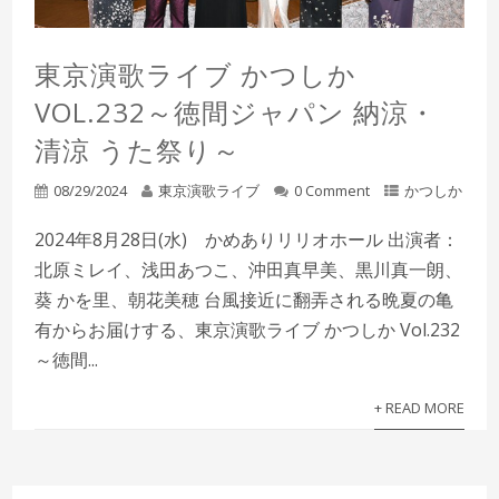
東京演歌ライブ かつしか
VOL.232～徳間ジャパン 納涼・
清涼 うた祭り～
08/29/2024
東京演歌ライブ
0 Comment
かつしか
2024年8月28日(水) かめありリリオホール 出演者：
北原ミレイ、浅田あつこ、沖田真早美、黒川真一朗、
葵 かを里、朝花美穂 台風接近に翻弄される晩夏の亀
有からお届けする、東京演歌ライブ かつしか Vol.232
～徳間...
+ READ MORE