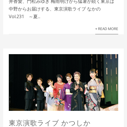
井香愛、門松みゆき 梅雨明けから猛暑が続く東京は
中野からお届けする、東京演歌ライブ なかの
Vol.231 ～夏...
+ READ MORE
東京演歌ライブ かつしか