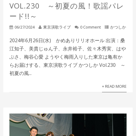
VOL.230 ～初夏の風！歌謡パレ
ード!!～
06/27/2024
東京演歌ライブ
0 Comment
かつしか
2024年6月26日(水) かめありリリオホール 出演：桑
江知子、美貴じゅん子、永井裕子、佐々木秀実、はや
ぶさ、梅谷心愛 ようやく梅雨入りした東京は亀有か
らお届けする、東京演歌ライブ かつしか Vol.230 ～
初夏の風...
+ READ MORE