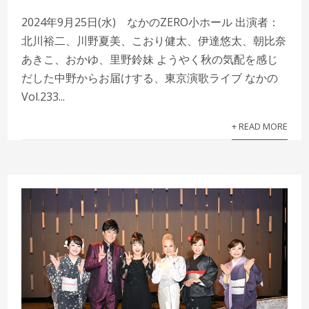
2024年9月25日(水) なかのZERO小ホール 出演者：
北川裕二、川野夏美、こおり健太、伊達悠太、朝比奈
あきこ、おかゆ、里野鈴妹 ようやく秋の気配を感じ
だした中野からお届けする、東京演歌ライブ なかの
Vol.233...
+ READ MORE