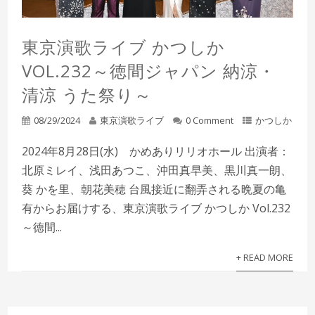
東京演歌ライブ かつしか
VOL.232～徳間ジャパン 納涼・
清涼 うた祭り～
08/29/2024
東京演歌ライブ
0 Comment
かつしか
2024年8月28日(水) かめありリリオホール 出演者：
北原ミレイ、浅田あつこ、沖田真早美、黒川真一朗、
葵 かを里、朝花美穂 台風接近に翻弄される晩夏の亀
有からお届けする、東京演歌ライブ かつしか Vol.232
～徳間...
+ READ MORE