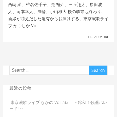
西崎 緑、椎名佐千子、走 裕介、三丘翔太、原田波
人、岡本幸太、風輪、小山雄大 桜の季節も終わり、
新緑が萌えだした亀有からお届けする、東京演歌ライ
ブ かつしか Vo...
+ READ MORE
最近の投稿
東京演歌ライブ なかの Vol.233 ～錦秋！歌謡パレ
ード!!～