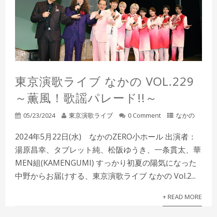
東京演歌ライブ なかの VOL.229
～薫風！歌謡パレード!!～
05/23/2024
東京演歌ライブ
0 Comment
なかの
2024年5月22日(水) なかのZERO小ホール 出演者：
湯原昌幸、タブレット純、松阪ゆうき、一条貫太、華
MEN組(KAMENGUMI) すっかり初夏の陽気になった
中野からお届けする、東京演歌ライブ なかの Vol.2...
+ READ MORE