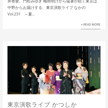
井香愛、門松みゆき 梅雨明けから猛暑が続く東京は
中野からお届けする、東京演歌ライブ なかの
Vol.231 ～夏...
+ READ MORE
東京演歌ライブ かつしか