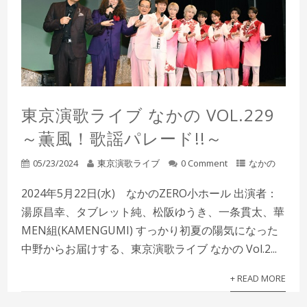
東京演歌ライブ なかの VOL.229
～薫風！歌謡パレード!!～
05/23/2024
東京演歌ライブ
0 Comment
なかの
2024年5月22日(水) なかのZERO小ホール 出演者：
湯原昌幸、タブレット純、松阪ゆうき、一条貫太、華
MEN組(KAMENGUMI) すっかり初夏の陽気になった
中野からお届けする、東京演歌ライブ なかの Vol.2...
+ READ MORE