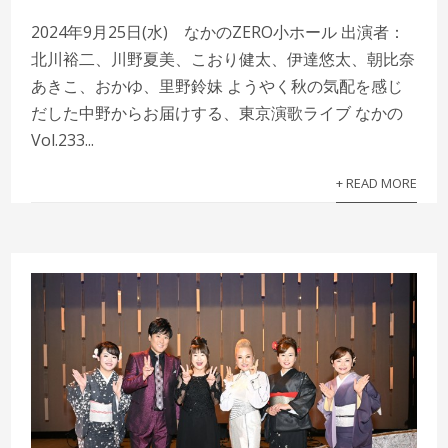
2024年9月25日(水) なかのZERO小ホール 出演者：
北川裕二、川野夏美、こおり健太、伊達悠太、朝比奈
あきこ、おかゆ、里野鈴妹 ようやく秋の気配を感じ
だした中野からお届けする、東京演歌ライブ なかの
Vol.233...
+ READ MORE