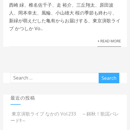
西崎 緑、椎名佐千子、走 裕介、三丘翔太、原田波
人、岡本幸太、風輪、小山雄大 桜の季節も終わり、
新緑が萌えだした亀有からお届けする、東京演歌ライ
ブ かつしか Vo...
+ READ MORE
最近の投稿
東京演歌ライブ なかの Vol.233 ～錦秋！歌謡パレ
ード!!～