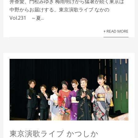
井香愛、門松みゆき 梅雨明けから猛暑が続く東京は
中野からお届けする、東京演歌ライブ なかの
Vol.231 ～夏...
+ READ MORE
東京演歌ライブ かつしか