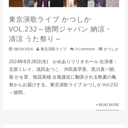
東京演歌ライブ かつしか
VOL.232～徳間ジャパン 納涼・
清涼 うた祭り～
08/29/2024
東京演歌ライブ
0 Comment
かつしか
2024年8月28日(水) かめありリリオホール 出演者：
北原ミレイ、浅田あつこ、沖田真早美、黒川真一朗、
葵 かを里、朝花美穂 台風接近に翻弄される晩夏の亀
有からお届けする、東京演歌ライブ かつしか Vol.232
～徳間...
+ READ MORE