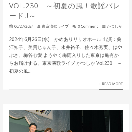
VOL.230 ～初夏の風！歌謡パレ
ード!!～
06/27/2024
東京演歌ライブ
0 Comment
かつしか
2024年6月26日(水) かめありリリオホール 出演：桑
江知子、美貴じゅん子、永井裕子、佐々木秀実、はや
ぶさ、梅谷心愛 ようやく梅雨入りした東京は亀有か
らお届けする、東京演歌ライブ かつしか Vol.230 ～
初夏の風...
+ READ MORE