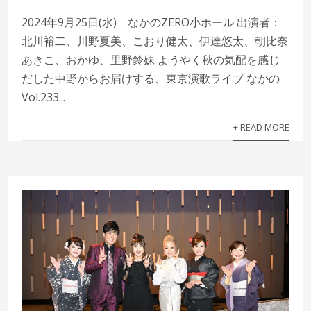
2024年9月25日(水) なかのZERO小ホール 出演者：
北川裕二、川野夏美、こおり健太、伊達悠太、朝比奈
あきこ、おかゆ、里野鈴妹 ようやく秋の気配を感じ
だした中野からお届けする、東京演歌ライブ なかの
Vol.233...
+ READ MORE