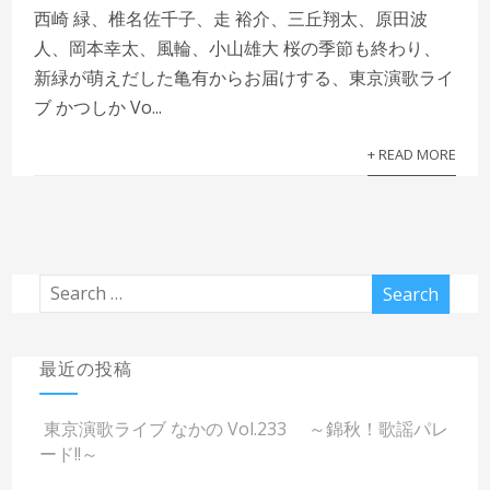
西崎 緑、椎名佐千子、走 裕介、三丘翔太、原田波
人、岡本幸太、風輪、小山雄大 桜の季節も終わり、
新緑が萌えだした亀有からお届けする、東京演歌ライ
ブ かつしか Vo...
+ READ MORE
最近の投稿
東京演歌ライブ なかの Vol.233 ～錦秋！歌謡パレ
ード!!～