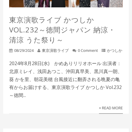
東京演歌ライブ かつしか
VOL.232～徳間ジャパン 納涼・
清涼 うた祭り～
08/29/2024
東京演歌ライブ
0 Comment
かつしか
2024年8月28日(水) かめありリリオホール 出演者：
北原ミレイ、浅田あつこ、沖田真早美、黒川真一朗、
葵 かを里、朝花美穂 台風接近に翻弄される晩夏の亀
有からお届けする、東京演歌ライブ かつしか Vol.232
～徳間...
+ READ MORE