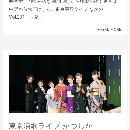
井香愛、門松みゆき 梅雨明けから猛暑が続く東京は
中野からお届けする、東京演歌ライブ なかの
Vol.231 ～夏...
+ READ MORE
東京演歌ライブ かつしか