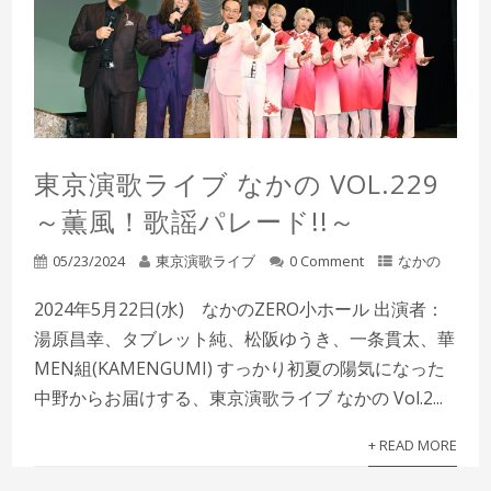
東京演歌ライブ なかの VOL.229
～薫風！歌謡パレード!!～
05/23/2024
東京演歌ライブ
0 Comment
なかの
2024年5月22日(水) なかのZERO小ホール 出演者：
湯原昌幸、タブレット純、松阪ゆうき、一条貫太、華
MEN組(KAMENGUMI) すっかり初夏の陽気になった
中野からお届けする、東京演歌ライブ なかの Vol.2...
+ READ MORE