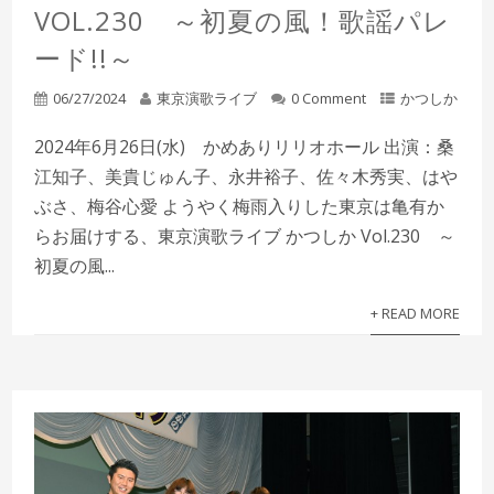
VOL.230 ～初夏の風！歌謡パレ
ード!!～
06/27/2024
東京演歌ライブ
0 Comment
かつしか
2024年6月26日(水) かめありリリオホール 出演：桑
江知子、美貴じゅん子、永井裕子、佐々木秀実、はや
ぶさ、梅谷心愛 ようやく梅雨入りした東京は亀有か
らお届けする、東京演歌ライブ かつしか Vol.230 ～
初夏の風...
+ READ MORE