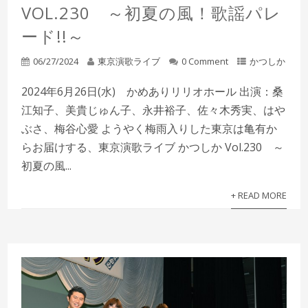
VOL.230 ～初夏の風！歌謡パレ
ード!!～
06/27/2024
東京演歌ライブ
0 Comment
かつしか
2024年6月26日(水) かめありリリオホール 出演：桑
江知子、美貴じゅん子、永井裕子、佐々木秀実、はや
ぶさ、梅谷心愛 ようやく梅雨入りした東京は亀有か
らお届けする、東京演歌ライブ かつしか Vol.230 ～
初夏の風...
+ READ MORE