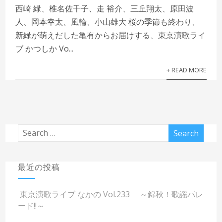
西崎 緑、椎名佐千子、走 裕介、三丘翔太、原田波
人、岡本幸太、風輪、小山雄大 桜の季節も終わり、
新緑が萌えだした亀有からお届けする、東京演歌ライ
ブ かつしか Vo...
+ READ MORE
最近の投稿
東京演歌ライブ なかの Vol.233 ～錦秋！歌謡パレ
ード!!～