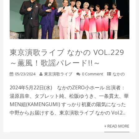
東京演歌ライブ なかの VOL.229
～薫風！歌謡パレード!!～
05/23/2024
東京演歌ライブ
0 Comment
なかの
2024年5月22日(水) なかのZERO小ホール 出演者：
湯原昌幸、タブレット純、松阪ゆうき、一条貫太、華
MEN組(KAMENGUMI) すっかり初夏の陽気になった
中野からお届けする、東京演歌ライブ なかの Vol.2...
+ READ MORE