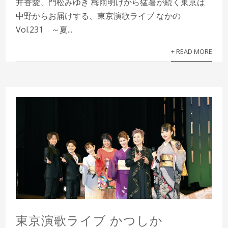
井香愛、門松みゆき 梅雨明けから猛暑が続く東京は
中野からお届けする、東京演歌ライブ なかの
Vol.231 ～夏...
+ READ MORE
東京演歌ライブ かつしか