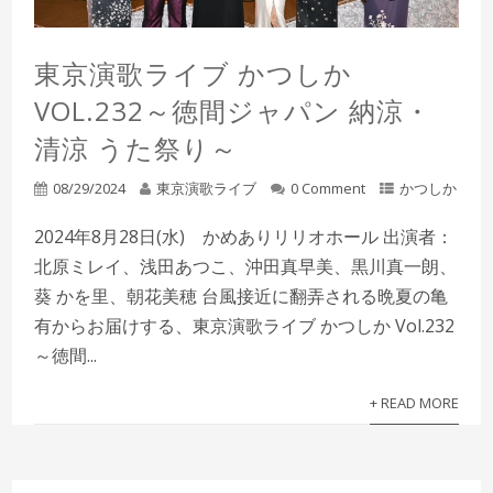
東京演歌ライブ かつしか
VOL.232～徳間ジャパン 納涼・
清涼 うた祭り～
08/29/2024
東京演歌ライブ
0 Comment
かつしか
2024年8月28日(水) かめありリリオホール 出演者：
北原ミレイ、浅田あつこ、沖田真早美、黒川真一朗、
葵 かを里、朝花美穂 台風接近に翻弄される晩夏の亀
有からお届けする、東京演歌ライブ かつしか Vol.232
～徳間...
+ READ MORE