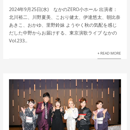
2024年9月25日(水) なかのZERO小ホール 出演者：
北川裕二、川野夏美、こおり健太、伊達悠太、朝比奈
あきこ、おかゆ、里野鈴妹 ようやく秋の気配を感じ
だした中野からお届けする、東京演歌ライブ なかの
Vol.233...
+ READ MORE