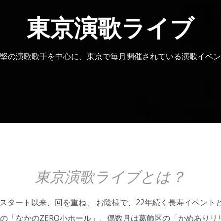
東京演歌ライブ
堅の演歌歌手を中心に、東京で毎月開催されている演歌イベン
東京演歌ライブとは？
25日スタート以来、回を重ね、 お陰様で、22年続く長寿イベン
の「なかのZERO小ホール」、偶数月は葛飾区の「かめありリ