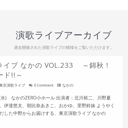
演歌ライブアーカイブ
過去開催された演歌ライブの模様をご覧いただけます。
イブ なかの VOL.233 ～錦秋！
ド!!～
東京演歌ライブ
0 Comment
なかの
5日(水) なかのZERO小ホール 出演者：北川裕二、川野夏
、伊達悠太、朝比奈あきこ、おかゆ、里野鈴妹 ようやく
だした中野からお届けする、東京演歌ライブ なかの