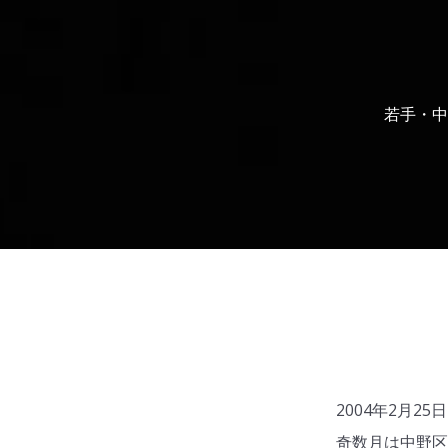
若手・中
2004年2月
奇数月は中野区