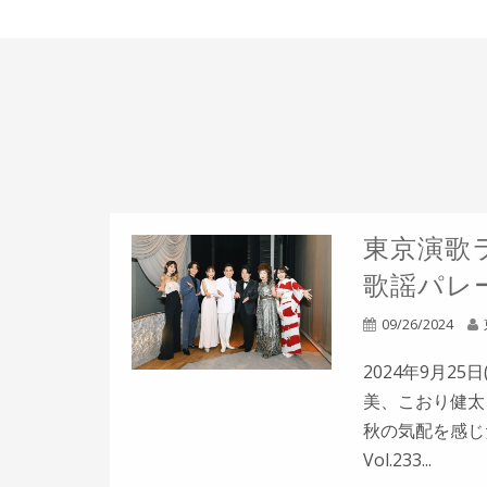
東京演歌ラ
歌謡パレー
09/26/2024
2024年9月2
美、こおり健太
秋の気配を感じ
Vol.233...