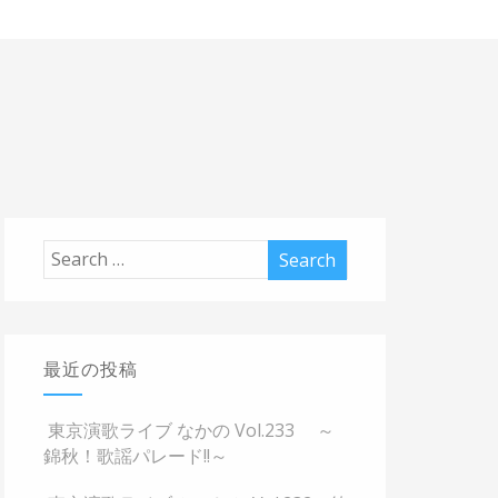
最近の投稿
東京演歌ライブ なかの Vol.233 ～
錦秋！歌謡パレード!!～