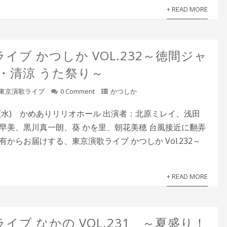
+ READ MORE
イブ かつしか VOL.232～徳間ジャ
涼・清涼 うた祭り～
東京演歌ライブ
0 Comment
かつしか
8日(水) かめありリリオホール 出演者：北原ミレイ、浅田
早美、黒川真一朗、葵 かを里、朝花美穂 台風接近に翻弄
からお届けする、東京演歌ライブ かつしか Vol.232～
+ READ MORE
イブ なかの VOL.231 ～夏盛り！