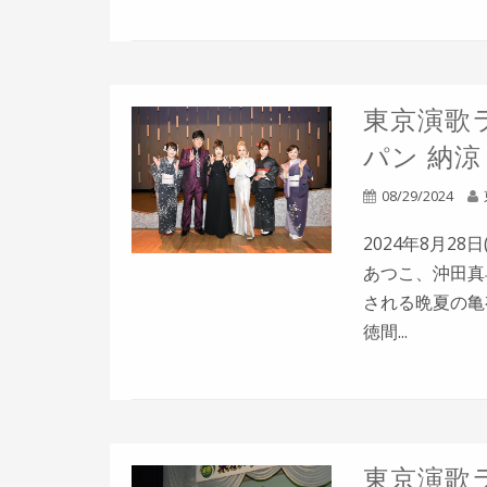
東京演歌ラ
パン 納
08/29/2024
2024年8月2
あつこ、沖田真
される晩夏の亀有
徳間...
東京演歌ラ