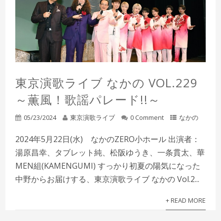
東京演歌ライブ なかの VOL.229
～薫風！歌謡パレード!!～
05/23/2024
東京演歌ライブ
0 Comment
なかの
2024年5月22日(水) なかのZERO小ホール 出演者：
湯原昌幸、タブレット純、松阪ゆうき、一条貫太、華
MEN組(KAMENGUMI) すっかり初夏の陽気になった
中野からお届けする、東京演歌ライブ なかの Vol.2...
+ READ MORE