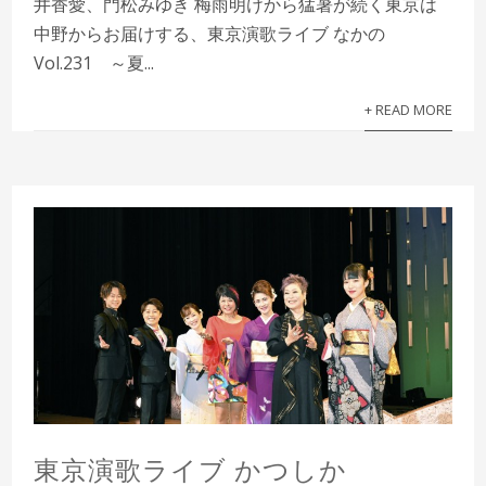
井香愛、門松みゆき 梅雨明けから猛暑が続く東京は
中野からお届けする、東京演歌ライブ なかの
Vol.231 ～夏...
+ READ MORE
東京演歌ライブ かつしか