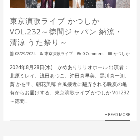
東京演歌ライブ かつしか
VOL.232～徳間ジャパン 納涼・
清涼 うた祭り～
08/29/2024
東京演歌ライブ
0 Comment
かつしか
2024年8月28日(水) かめありリリオホール 出演者：
北原ミレイ、浅田あつこ、沖田真早美、黒川真一朗、
葵 かを里、朝花美穂 台風接近に翻弄される晩夏の亀
有からお届けする、東京演歌ライブ かつしか Vol.232
～徳間...
+ READ MORE