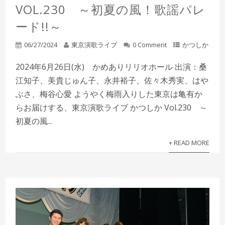
VOL.230 ～初夏の風！歌謡パレ
ード!!～
06/27/2024
東京演歌ライブ
0 Comment
かつしか
2024年6月26日(水) かめありリリオホール 出演：桑
江知子、美貴じゅん子、永井裕子、佐々木秀実、はや
ぶさ、梅谷心愛 ようやく梅雨入りした東京は亀有か
らお届けする、東京演歌ライブ かつしか Vol.230 ～
初夏の風...
+ READ MORE