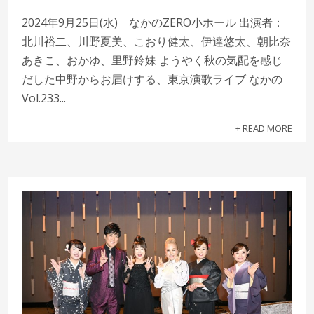
2024年9月25日(水) なかのZERO小ホール 出演者：
北川裕二、川野夏美、こおり健太、伊達悠太、朝比奈
あきこ、おかゆ、里野鈴妹 ようやく秋の気配を感じ
だした中野からお届けする、東京演歌ライブ なかの
Vol.233...
+ READ MORE