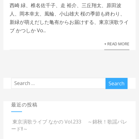
西崎 緑、椎名佐千子、走 裕介、三丘翔太、原田波
人、岡本幸太、風輪、小山雄大 桜の季節も終わり、
新緑が萌えだした亀有からお届けする、東京演歌ライ
ブ かつしか Vo...
+ READ MORE
最近の投稿
東京演歌ライブ なかの Vol.233 ～錦秋！歌謡パレ
ード!!～