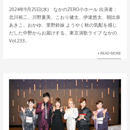
2024年9月25日(水) なかのZERO小ホール 出演者：
北川裕二、川野夏美、こおり健太、伊達悠太、朝比奈
あきこ、おかゆ、里野鈴妹 ようやく秋の気配を感じ
だした中野からお届けする、東京演歌ライブ なかの
Vol.233...
+ READ MORE