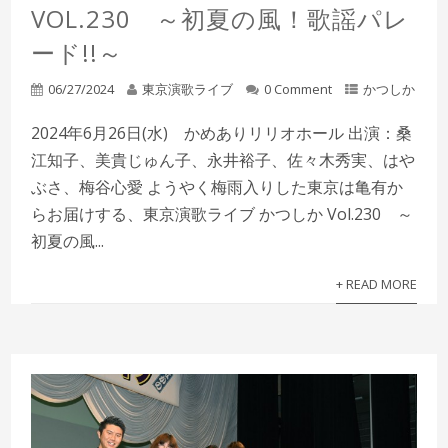
VOL.230 ～初夏の風！歌謡パレ
ード!!～
06/27/2024
東京演歌ライブ
0 Comment
かつしか
2024年6月26日(水) かめありリリオホール 出演：桑
江知子、美貴じゅん子、永井裕子、佐々木秀実、はや
ぶさ、梅谷心愛 ようやく梅雨入りした東京は亀有か
らお届けする、東京演歌ライブ かつしか Vol.230 ～
初夏の風...
+ READ MORE