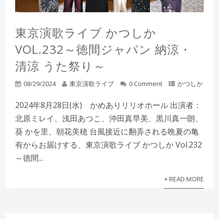
東京演歌ライブ かつしか
VOL.232～徳間ジャパン 納涼・
清涼 うた祭り～
08/29/2024
東京演歌ライブ
0 Comment
かつしか
2024年8月28日(水) かめありリリオホール 出演者：
北原ミレイ、浅田あつこ、沖田真早美、黒川真一朗、
葵 かを里、朝花美穂 台風接近に翻弄される晩夏の亀
有からお届けする、東京演歌ライブ かつしか Vol.232
～徳間...
+ READ MORE