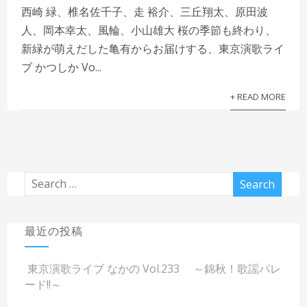
西崎 緑、椎名佐千子、走 裕介、三丘翔太、原田波
人、岡本幸太、風輪、小山雄大 桜の季節も終わり、
新緑が萌えだした亀有からお届けする、東京演歌ライ
ブ かつしか Vo...
+ READ MORE
最近の投稿
東京演歌ライブ なかの Vol.233 ～錦秋！歌謡パレ
ード!!～