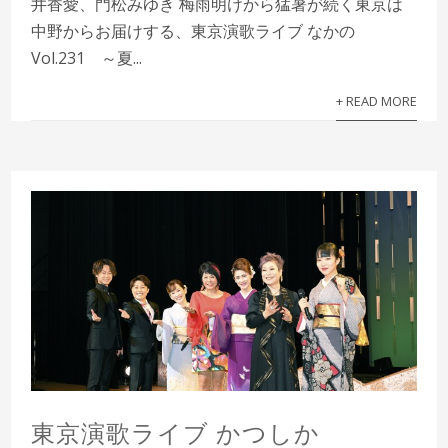
井香愛、門松みゆき 梅雨明けから猛暑が続く東京は
中野からお届けする、東京演歌ライブ なかの
Vol.231 ～夏...
+ READ MORE
東京演歌ライブ かつしか