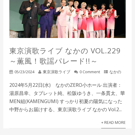
東京演歌ライブ なかの VOL.229
～薫風！歌謡パレード!!～
05/23/2024
東京演歌ライブ
0 Comment
なかの
2024年5月22日(水) なかのZERO小ホール 出演者：
湯原昌幸、タブレット純、松阪ゆうき、一条貫太、華
MEN組(KAMENGUMI) すっかり初夏の陽気になった
中野からお届けする、東京演歌ライブ なかの Vol.2...
+ READ MORE