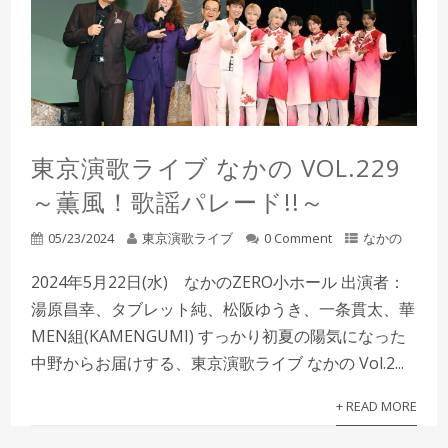
東京演歌ライブ なかの VOL.229
～薫風！歌謡パレード!!～
05/23/2024
東京演歌ライブ
0 Comment
なかの
2024年5月22日(水) なかのZERO小ホール 出演者：
湯原昌幸、タブレット純、松阪ゆうき、一条貫太、華
MEN組(KAMENGUMI) すっかり初夏の陽気になった
中野からお届けする、東京演歌ライブ なかの Vol.2...
+ READ MORE