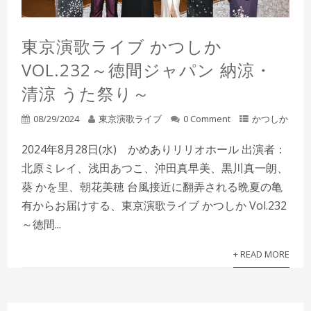
東京演歌ライブ かつしか
VOL.232～徳間ジャパン 納涼・
清涼 うた祭り～
08/29/2024
東京演歌ライブ
0 Comment
かつしか
2024年8月28日(水) かめありリリオホール 出演者：
北原ミレイ、浅田あつこ、沖田真早美、黒川真一朗、
葵 かを里、朝花美穂 台風接近に翻弄される晩夏の亀
有からお届けする、東京演歌ライブ かつしか Vol.232
～徳間...
+ READ MORE