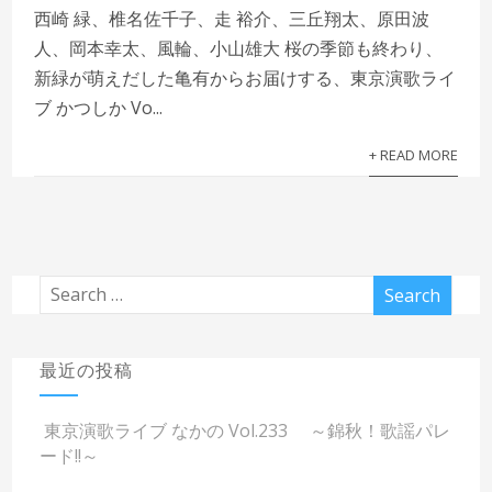
西崎 緑、椎名佐千子、走 裕介、三丘翔太、原田波
人、岡本幸太、風輪、小山雄大 桜の季節も終わり、
新緑が萌えだした亀有からお届けする、東京演歌ライ
ブ かつしか Vo...
+ READ MORE
最近の投稿
東京演歌ライブ なかの Vol.233 ～錦秋！歌謡パレ
ード!!～