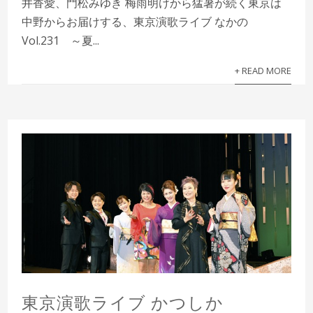
井香愛、門松みゆき 梅雨明けから猛暑が続く東京は
中野からお届けする、東京演歌ライブ なかの
Vol.231 ～夏...
+ READ MORE
東京演歌ライブ かつしか