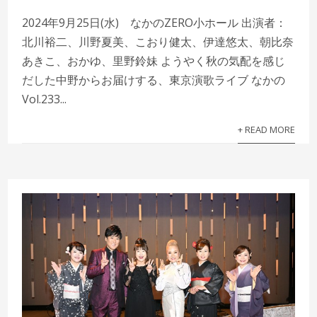
2024年9月25日(水) なかのZERO小ホール 出演者：
北川裕二、川野夏美、こおり健太、伊達悠太、朝比奈
あきこ、おかゆ、里野鈴妹 ようやく秋の気配を感じ
だした中野からお届けする、東京演歌ライブ なかの
Vol.233...
+ READ MORE