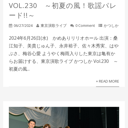
VOL.230 ～初夏の風！歌謡パレ
ード!!～
06/27/2024
東京演歌ライブ
0 Comment
かつしか
2024年6月26日(水) かめありリリオホール 出演：桑
江知子、美貴じゅん子、永井裕子、佐々木秀実、はや
ぶさ、梅谷心愛 ようやく梅雨入りした東京は亀有か
らお届けする、東京演歌ライブ かつしか Vol.230 ～
初夏の風...
+ READ MORE