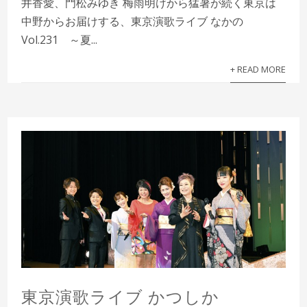
井香愛、門松みゆき 梅雨明けから猛暑が続く東京は
中野からお届けする、東京演歌ライブ なかの
Vol.231 ～夏...
+ READ MORE
東京演歌ライブ かつしか