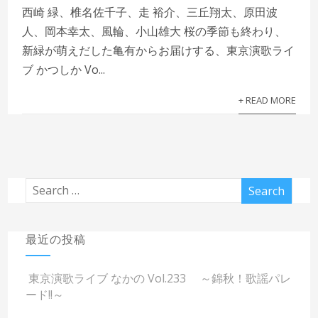
西崎 緑、椎名佐千子、走 裕介、三丘翔太、原田波
人、岡本幸太、風輪、小山雄大 桜の季節も終わり、
新緑が萌えだした亀有からお届けする、東京演歌ライ
ブ かつしか Vo...
+ READ MORE
最近の投稿
東京演歌ライブ なかの Vol.233 ～錦秋！歌謡パレ
ード!!～