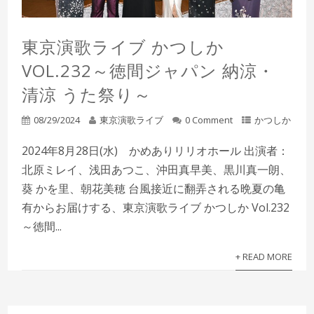
東京演歌ライブ かつしか
VOL.232～徳間ジャパン 納涼・
清涼 うた祭り～
08/29/2024
東京演歌ライブ
0 Comment
かつしか
2024年8月28日(水) かめありリリオホール 出演者：
北原ミレイ、浅田あつこ、沖田真早美、黒川真一朗、
葵 かを里、朝花美穂 台風接近に翻弄される晩夏の亀
有からお届けする、東京演歌ライブ かつしか Vol.232
～徳間...
+ READ MORE