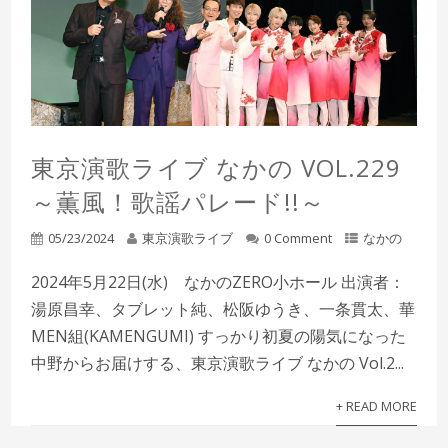
東京演歌ライブ なかの VOL.229
～薫風！歌謡パレード!!～
05/23/2024
東京演歌ライブ
0 Comment
なかの
2024年5月22日(水) なかのZERO小ホール 出演者：
湯原昌幸、タブレット純、松阪ゆうき、一条貫太、華
MEN組(KAMENGUMI) すっかり初夏の陽気になった
中野からお届けする、東京演歌ライブ なかの Vol.2...
+ READ MORE