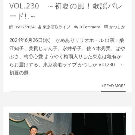
VOL.230 ～初夏の風！歌謡パレ
ード!!～
06/27/2024
東京演歌ライブ
0 Comment
かつしか
2024年6月26日(水) かめありリリオホール 出演：桑
江知子、美貴じゅん子、永井裕子、佐々木秀実、はや
ぶさ、梅谷心愛 ようやく梅雨入りした東京は亀有か
らお届けする、東京演歌ライブ かつしか Vol.230 ～
初夏の風...
+ READ MORE