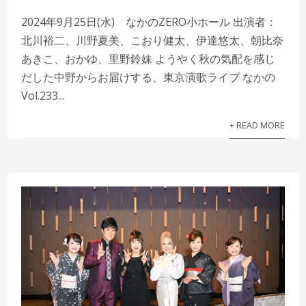
2024年9月25日(水) なかのZERO小ホール 出演者：
北川裕二、川野夏美、こおり健太、伊達悠太、朝比奈
あきこ、おかゆ、里野鈴妹 ようやく秋の気配を感じ
だした中野からお届けする、東京演歌ライブ なかの
Vol.233...
+ READ MORE