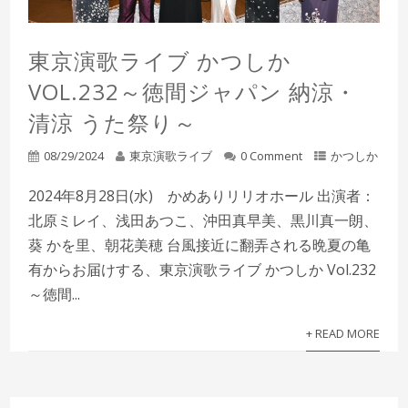
東京演歌ライブ かつしか
VOL.232～徳間ジャパン 納涼・
清涼 うた祭り～
08/29/2024
東京演歌ライブ
0 Comment
かつしか
2024年8月28日(水) かめありリリオホール 出演者：
北原ミレイ、浅田あつこ、沖田真早美、黒川真一朗、
葵 かを里、朝花美穂 台風接近に翻弄される晩夏の亀
有からお届けする、東京演歌ライブ かつしか Vol.232
～徳間...
+ READ MORE