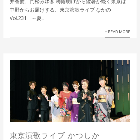
井香愛、門松みゆき 梅雨明けから猛暑が続く東京は
中野からお届けする、東京演歌ライブ なかの
Vol.231 ～夏...
+ READ MORE
東京演歌ライブ かつしか