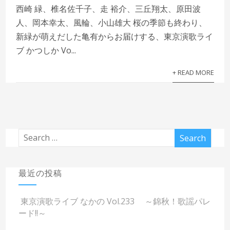
西崎 緑、椎名佐千子、走 裕介、三丘翔太、原田波
人、岡本幸太、風輪、小山雄大 桜の季節も終わり、
新緑が萌えだした亀有からお届けする、東京演歌ライ
ブ かつしか Vo...
+ READ MORE
最近の投稿
東京演歌ライブ なかの Vol.233 ～錦秋！歌謡パレ
ード!!～