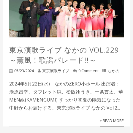
東京演歌ライブ なかの VOL.229
～薫風！歌謡パレード!!～
05/23/2024
東京演歌ライブ
0 Comment
なかの
2024年5月22日(水) なかのZERO小ホール 出演者：
湯原昌幸、タブレット純、松阪ゆうき、一条貫太、華
MEN組(KAMENGUMI) すっかり初夏の陽気になった
中野からお届けする、東京演歌ライブ なかの Vol.2...
+ READ MORE