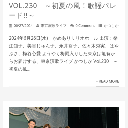
VOL.230 ～初夏の風！歌謡パレ
ード!!～
06/27/2024
東京演歌ライブ
0 Comment
かつしか
2024年6月26日(水) かめありリリオホール 出演：桑
江知子、美貴じゅん子、永井裕子、佐々木秀実、はや
ぶさ、梅谷心愛 ようやく梅雨入りした東京は亀有か
らお届けする、東京演歌ライブ かつしか Vol.230 ～
初夏の風...
+ READ MORE