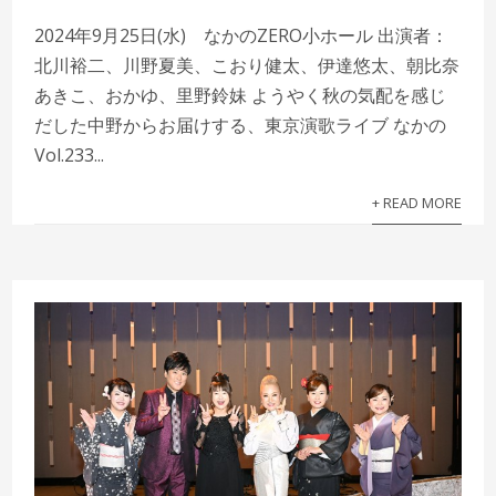
2024年9月25日(水) なかのZERO小ホール 出演者：
北川裕二、川野夏美、こおり健太、伊達悠太、朝比奈
あきこ、おかゆ、里野鈴妹 ようやく秋の気配を感じ
だした中野からお届けする、東京演歌ライブ なかの
Vol.233...
+ READ MORE