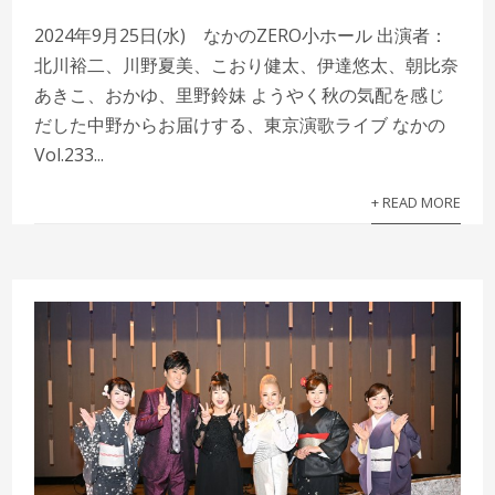
2024年9月25日(水) なかのZERO小ホール 出演者：
北川裕二、川野夏美、こおり健太、伊達悠太、朝比奈
あきこ、おかゆ、里野鈴妹 ようやく秋の気配を感じ
だした中野からお届けする、東京演歌ライブ なかの
Vol.233...
+ READ MORE