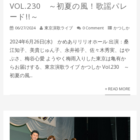
VOL.230 ～初夏の風！歌謡パレ
ード!!～
06/27/2024
東京演歌ライブ
0 Comment
かつしか
2024年6月26日(水) かめありリリオホール 出演：桑
江知子、美貴じゅん子、永井裕子、佐々木秀実、はや
ぶさ、梅谷心愛 ようやく梅雨入りした東京は亀有か
らお届けする、東京演歌ライブ かつしか Vol.230 ～
初夏の風...
+ READ MORE