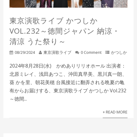
東京演歌ライブ かつしか
VOL.232～徳間ジャパン 納涼・
清涼 うた祭り～
08/29/2024
東京演歌ライブ
0 Comment
かつしか
2024年8月28日(水) かめありリリオホール 出演者：
北原ミレイ、浅田あつこ、沖田真早美、黒川真一朗、
葵 かを里、朝花美穂 台風接近に翻弄される晩夏の亀
有からお届けする、東京演歌ライブ かつしか Vol.232
～徳間...
+ READ MORE