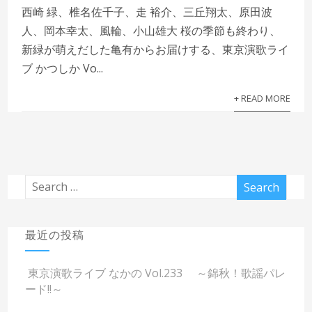
西崎 緑、椎名佐千子、走 裕介、三丘翔太、原田波
人、岡本幸太、風輪、小山雄大 桜の季節も終わり、
新緑が萌えだした亀有からお届けする、東京演歌ライ
ブ かつしか Vo...
+ READ MORE
最近の投稿
東京演歌ライブ なかの Vol.233 ～錦秋！歌謡パレ
ード!!～