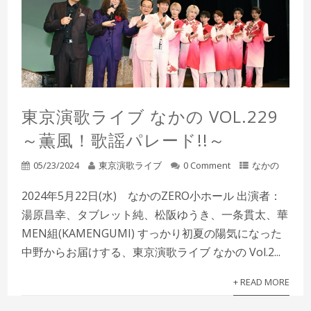
東京演歌ライブ なかの VOL.229
～薫風！歌謡パレード!!～
05/23/2024
東京演歌ライブ
0 Comment
なかの
2024年5月22日(水) なかのZERO小ホール 出演者：
湯原昌幸、タブレット純、松阪ゆうき、一条貫太、華
MEN組(KAMENGUMI) すっかり初夏の陽気になった
中野からお届けする、東京演歌ライブ なかの Vol.2...
+ READ MORE