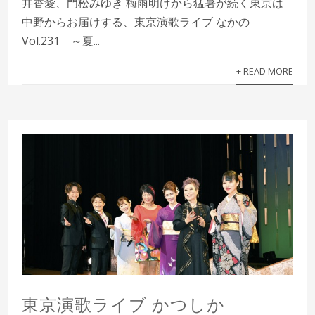
井香愛、門松みゆき 梅雨明けから猛暑が続く東京は
中野からお届けする、東京演歌ライブ なかの
Vol.231 ～夏...
+ READ MORE
東京演歌ライブ かつしか