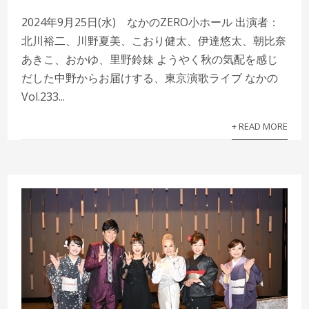
2024年9月25日(水) なかのZERO小ホール 出演者：
北川裕二、川野夏美、こおり健太、伊達悠太、朝比奈
あきこ、おかゆ、里野鈴妹 ようやく秋の気配を感じ
だした中野からお届けする、東京演歌ライブ なかの
Vol.233...
+ READ MORE