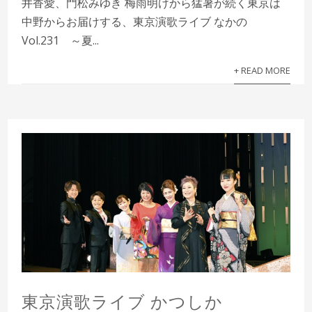
井香愛、門松みゆき 梅雨明けから猛暑が続く東京は
中野からお届けする、東京演歌ライブ なかの
Vol.231 ～夏...
+ READ MORE
東京演歌ライブ かつしか