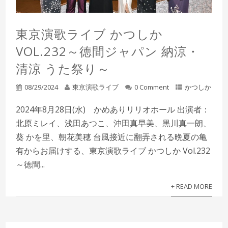
東京演歌ライブ かつしか
VOL.232～徳間ジャパン 納涼・
清涼 うた祭り～
08/29/2024
東京演歌ライブ
0 Comment
かつしか
2024年8月28日(水) かめありリリオホール 出演者：
北原ミレイ、浅田あつこ、沖田真早美、黒川真一朗、
葵 かを里、朝花美穂 台風接近に翻弄される晩夏の亀
有からお届けする、東京演歌ライブ かつしか Vol.232
～徳間...
+ READ MORE