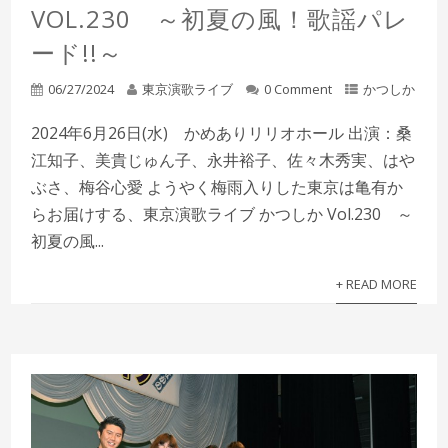
VOL.230 ～初夏の風！歌謡パレ
ード!!～
06/27/2024
東京演歌ライブ
0 Comment
かつしか
2024年6月26日(水) かめありリリオホール 出演：桑
江知子、美貴じゅん子、永井裕子、佐々木秀実、はや
ぶさ、梅谷心愛 ようやく梅雨入りした東京は亀有か
らお届けする、東京演歌ライブ かつしか Vol.230 ～
初夏の風...
+ READ MORE