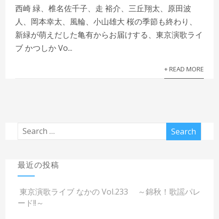
西崎 緑、椎名佐千子、走 裕介、三丘翔太、原田波
人、岡本幸太、風輪、小山雄大 桜の季節も終わり、
新緑が萌えだした亀有からお届けする、東京演歌ライ
ブ かつしか Vo...
+ READ MORE
最近の投稿
東京演歌ライブ なかの Vol.233 ～錦秋！歌謡パレ
ード!!～