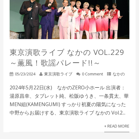
東京演歌ライブ なかの VOL.229
～薫風！歌謡パレード!!～
05/23/2024
東京演歌ライブ
0 Comment
なかの
2024年5月22日(水) なかのZERO小ホール 出演者：
湯原昌幸、タブレット純、松阪ゆうき、一条貫太、華
MEN組(KAMENGUMI) すっかり初夏の陽気になった
中野からお届けする、東京演歌ライブ なかの Vol.2...
+ READ MORE