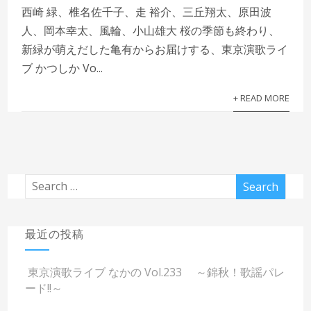
西崎 緑、椎名佐千子、走 裕介、三丘翔太、原田波
人、岡本幸太、風輪、小山雄大 桜の季節も終わり、
新緑が萌えだした亀有からお届けする、東京演歌ライ
ブ かつしか Vo...
+ READ MORE
最近の投稿
東京演歌ライブ なかの Vol.233 ～錦秋！歌謡パレ
ード!!～