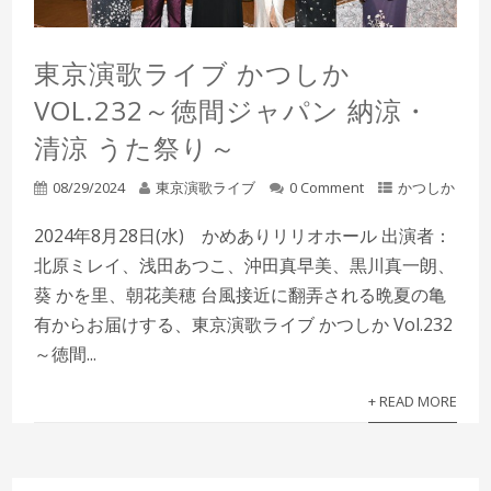
東京演歌ライブ かつしか
VOL.232～徳間ジャパン 納涼・
清涼 うた祭り～
08/29/2024
東京演歌ライブ
0 Comment
かつしか
2024年8月28日(水) かめありリリオホール 出演者：
北原ミレイ、浅田あつこ、沖田真早美、黒川真一朗、
葵 かを里、朝花美穂 台風接近に翻弄される晩夏の亀
有からお届けする、東京演歌ライブ かつしか Vol.232
～徳間...
+ READ MORE