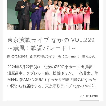
東京演歌ライブ なかの VOL.229
～薫風！歌謡パレード!!～
05/23/2024
東京演歌ライブ
0 Comment
なかの
2024年5月22日(水) なかのZERO小ホール 出演者：
湯原昌幸、タブレット純、松阪ゆうき、一条貫太、華
MEN組(KAMENGUMI) すっかり初夏の陽気になった
中野からお届けする、東京演歌ライブ なかの Vol.2...
+ READ MORE