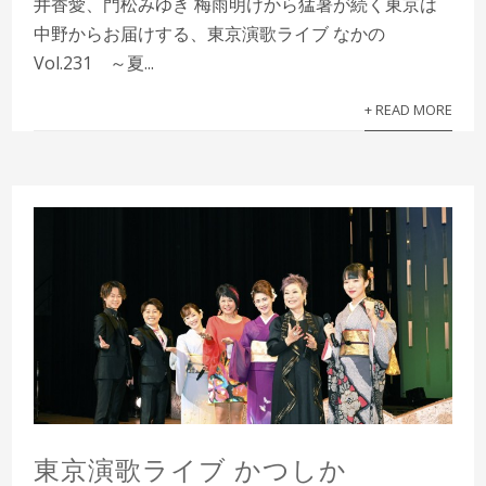
井香愛、門松みゆき 梅雨明けから猛暑が続く東京は
中野からお届けする、東京演歌ライブ なかの
Vol.231 ～夏...
+ READ MORE
東京演歌ライブ かつしか