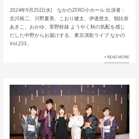
2024年9月25日(水) なかのZERO小ホール 出演者：
北川裕二、川野夏美、こおり健太、伊達悠太、朝比奈
あきこ、おかゆ、里野鈴妹 ようやく秋の気配を感じ
だした中野からお届けする、東京演歌ライブ なかの
Vol.233...
+ READ MORE