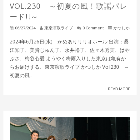
VOL.230 ～初夏の風！歌謡パレ
ード!!～
06/27/2024
東京演歌ライブ
0 Comment
かつしか
2024年6月26日(水) かめありリリオホール 出演：桑
江知子、美貴じゅん子、永井裕子、佐々木秀実、はや
ぶさ、梅谷心愛 ようやく梅雨入りした東京は亀有か
らお届けする、東京演歌ライブ かつしか Vol.230 ～
初夏の風...
+ READ MORE