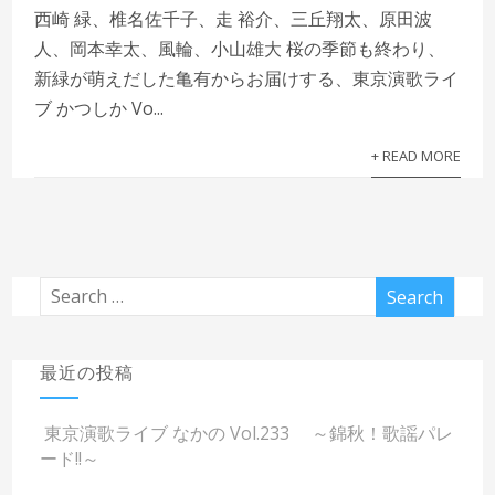
西崎 緑、椎名佐千子、走 裕介、三丘翔太、原田波
人、岡本幸太、風輪、小山雄大 桜の季節も終わり、
新緑が萌えだした亀有からお届けする、東京演歌ライ
ブ かつしか Vo...
+ READ MORE
最近の投稿
東京演歌ライブ なかの Vol.233 ～錦秋！歌謡パレ
ード!!～