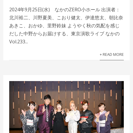
2024年9月25日(水) なかのZERO小ホール 出演者：
北川裕二、川野夏美、こおり健太、伊達悠太、朝比奈
あきこ、おかゆ、里野鈴妹 ようやく秋の気配を感じ
だした中野からお届けする、東京演歌ライブ なかの
Vol.233...
+ READ MORE