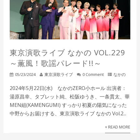
東京演歌ライブ なかの VOL.229
～薫風！歌謡パレード!!～
05/23/2024
東京演歌ライブ
0 Comment
なかの
2024年5月22日(水) なかのZERO小ホール 出演者：
湯原昌幸、タブレット純、松阪ゆうき、一条貫太、華
MEN組(KAMENGUMI) すっかり初夏の陽気になった
中野からお届けする、東京演歌ライブ なかの Vol.2...
+ READ MORE