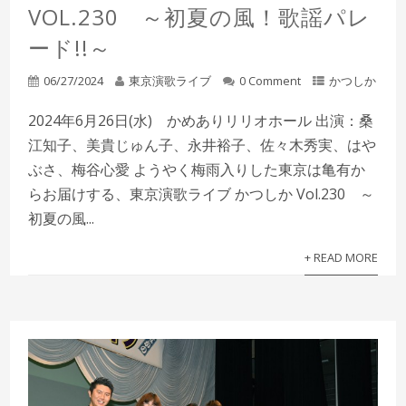
VOL.230 ～初夏の風！歌謡パレ
ード!!～
06/27/2024
東京演歌ライブ
0 Comment
かつしか
2024年6月26日(水) かめありリリオホール 出演：桑
江知子、美貴じゅん子、永井裕子、佐々木秀実、はや
ぶさ、梅谷心愛 ようやく梅雨入りした東京は亀有か
らお届けする、東京演歌ライブ かつしか Vol.230 ～
初夏の風...
+ READ MORE