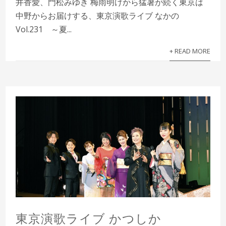
井香愛、門松みゆき 梅雨明けから猛暑が続く東京は
中野からお届けする、東京演歌ライブ なかの
Vol.231 ～夏...
+ READ MORE
東京演歌ライブ かつしか