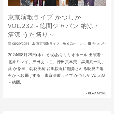
東京演歌ライブ かつしか
VOL.232～徳間ジャパン 納涼・
清涼 うた祭り～
08/29/2024
東京演歌ライブ
0 Comment
かつしか
2024年8月28日(水) かめありリリオホール 出演者：
北原ミレイ、浅田あつこ、沖田真早美、黒川真一朗、
葵 かを里、朝花美穂 台風接近に翻弄される晩夏の亀
有からお届けする、東京演歌ライブ かつしか Vol.232
～徳間...
+ READ MORE