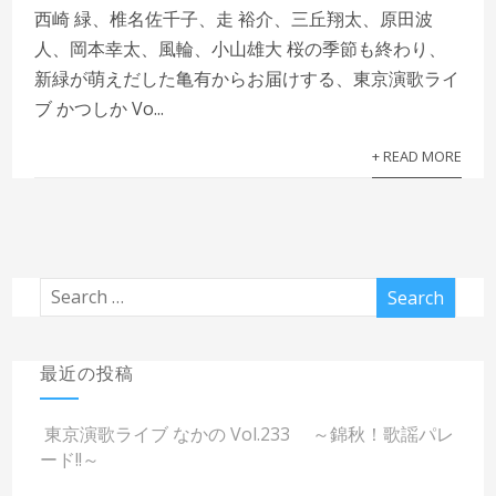
西崎 緑、椎名佐千子、走 裕介、三丘翔太、原田波
人、岡本幸太、風輪、小山雄大 桜の季節も終わり、
新緑が萌えだした亀有からお届けする、東京演歌ライ
ブ かつしか Vo...
+ READ MORE
最近の投稿
東京演歌ライブ なかの Vol.233 ～錦秋！歌謡パレ
ード!!～