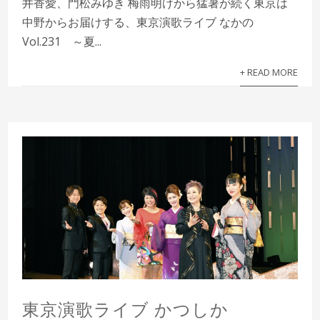
井香愛、門松みゆき 梅雨明けから猛暑が続く東京は
中野からお届けする、東京演歌ライブ なかの
Vol.231 ～夏...
+ READ MORE
東京演歌ライブ かつしか