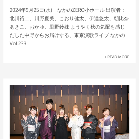
2024年9月25日(水) なかのZERO小ホール 出演者：
北川裕二、川野夏美、こおり健太、伊達悠太、朝比奈
あきこ、おかゆ、里野鈴妹 ようやく秋の気配を感じ
だした中野からお届けする、東京演歌ライブ なかの
Vol.233...
+ READ MORE