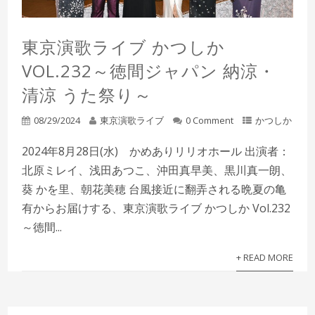
東京演歌ライブ かつしか
VOL.232～徳間ジャパン 納涼・
清涼 うた祭り～
08/29/2024
東京演歌ライブ
0 Comment
かつしか
2024年8月28日(水) かめありリリオホール 出演者：
北原ミレイ、浅田あつこ、沖田真早美、黒川真一朗、
葵 かを里、朝花美穂 台風接近に翻弄される晩夏の亀
有からお届けする、東京演歌ライブ かつしか Vol.232
～徳間...
+ READ MORE