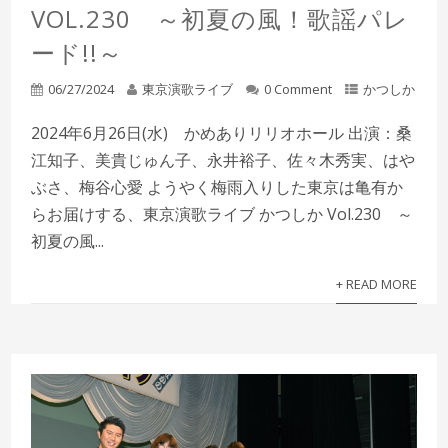
VOL.230 ～初夏の風！歌謡パレ
ード!!～
06/27/2024
東京演歌ライブ
0 Comment
かつしか
2024年6月26日(水) かめありリリオホール 出演：桑
江知子、美貴じゅん子、永井裕子、佐々木秀実、はや
ぶさ、梅谷心愛 ようやく梅雨入りした東京は亀有か
らお届けする、東京演歌ライブ かつしか Vol.230 ～
初夏の風...
+ READ MORE