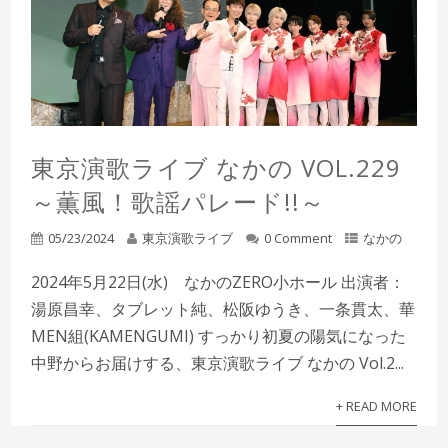
東京演歌ライブ なかの VOL.229
～薫風！歌謡パレード!!～
05/23/2024
東京演歌ライブ
0 Comment
なかの
2024年5月22日(水) なかのZERO小ホール 出演者：
湯原昌幸、タブレット純、松阪ゆうき、一条貫太、華
MEN組(KAMENGUMI) すっかり初夏の陽気になった
中野からお届けする、東京演歌ライブ なかの Vol.2...
+ READ MORE