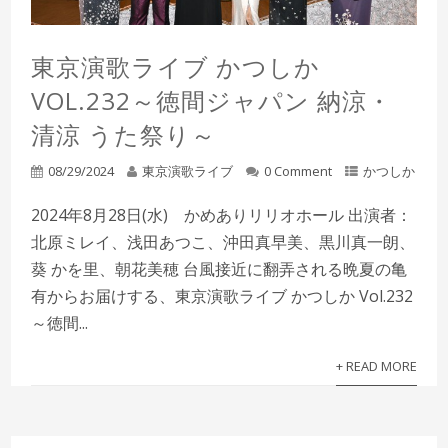
東京演歌ライブ かつしか
VOL.232～徳間ジャパン 納涼・
清涼 うた祭り～
08/29/2024
東京演歌ライブ
0 Comment
かつしか
2024年8月28日(水) かめありリリオホール 出演者：
北原ミレイ、浅田あつこ、沖田真早美、黒川真一朗、
葵 かを里、朝花美穂 台風接近に翻弄される晩夏の亀
有からお届けする、東京演歌ライブ かつしか Vol.232
～徳間...
+ READ MORE