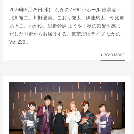
2024年9月25日(水) なかのZERO小ホール 出演者：
北川裕二、川野夏美、こおり健太、伊達悠太、朝比奈
あきこ、おかゆ、里野鈴妹 ようやく秋の気配を感じ
だした中野からお届けする、東京演歌ライブ なかの
Vol.233...
+ READ MORE