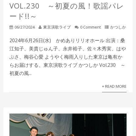
VOL.230 ～初夏の風！歌謡パレ
ード!!～
06/27/2024
東京演歌ライブ
0 Comment
かつしか
2024年6月26日(水) かめありリリオホール 出演：桑
江知子、美貴じゅん子、永井裕子、佐々木秀実、はや
ぶさ、梅谷心愛 ようやく梅雨入りした東京は亀有か
らお届けする、東京演歌ライブ かつしか Vol.230 ～
初夏の風...
+ READ MORE