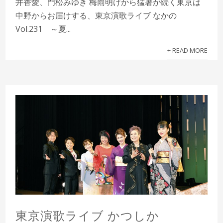
井香愛、門松みゆき 梅雨明けから猛暑が続く東京は
中野からお届けする、東京演歌ライブ なかの
Vol.231 ～夏...
+ READ MORE
東京演歌ライブ かつしか