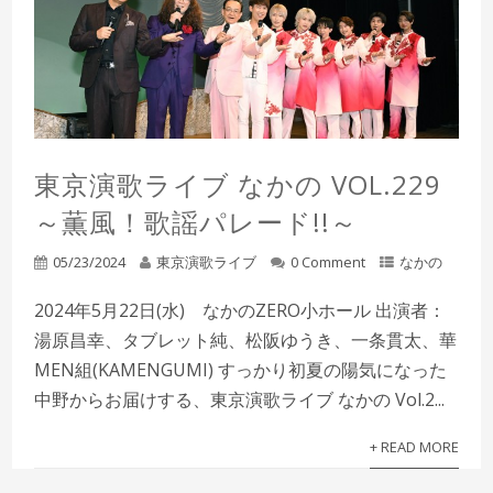
東京演歌ライブ なかの VOL.229
～薫風！歌謡パレード!!～
05/23/2024
東京演歌ライブ
0 Comment
なかの
2024年5月22日(水) なかのZERO小ホール 出演者：
湯原昌幸、タブレット純、松阪ゆうき、一条貫太、華
MEN組(KAMENGUMI) すっかり初夏の陽気になった
中野からお届けする、東京演歌ライブ なかの Vol.2...
+ READ MORE