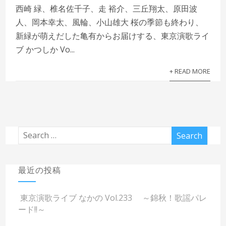
西崎 緑、椎名佐千子、走 裕介、三丘翔太、原田波
人、岡本幸太、風輪、小山雄大 桜の季節も終わり、
新緑が萌えだした亀有からお届けする、東京演歌ライ
ブ かつしか Vo...
+ READ MORE
最近の投稿
東京演歌ライブ なかの Vol.233 ～錦秋！歌謡パレ
ード!!～