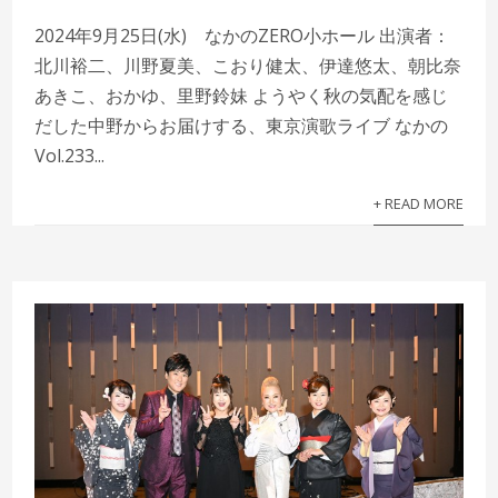
2024年9月25日(水) なかのZERO小ホール 出演者：
北川裕二、川野夏美、こおり健太、伊達悠太、朝比奈
あきこ、おかゆ、里野鈴妹 ようやく秋の気配を感じ
だした中野からお届けする、東京演歌ライブ なかの
Vol.233...
+ READ MORE