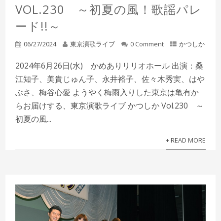
VOL.230 ～初夏の風！歌謡パレ
ード!!～
06/27/2024
東京演歌ライブ
0 Comment
かつしか
2024年6月26日(水) かめありリリオホール 出演：桑
江知子、美貴じゅん子、永井裕子、佐々木秀実、はや
ぶさ、梅谷心愛 ようやく梅雨入りした東京は亀有か
らお届けする、東京演歌ライブ かつしか Vol.230 ～
初夏の風...
+ READ MORE