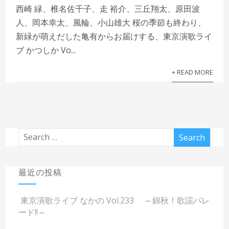
西崎 緑、椎名佐千子、走 裕介、三丘翔太、原田波
人、岡本幸太、風輪、小山雄大 桜の季節も終わり、
新緑が萌えだした亀有からお届けする、東京演歌ライ
ブ かつしか Vo...
+ READ MORE
最近の投稿
東京演歌ライブ なかの Vol.233 ～錦秋！歌謡パレ
ード!!～