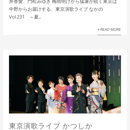
井香愛、門松みゆき 梅雨明けから猛暑が続く東京は
中野からお届けする、東京演歌ライブ なかの
Vol.231 ～夏...
+ READ MORE
東京演歌ライブ かつしか