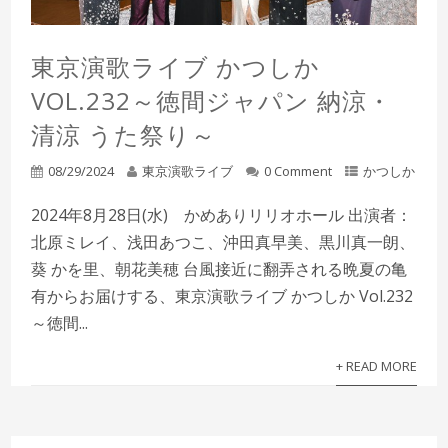
東京演歌ライブ かつしか
VOL.232～徳間ジャパン 納涼・
清涼 うた祭り～
08/29/2024
東京演歌ライブ
0 Comment
かつしか
2024年8月28日(水) かめありリリオホール 出演者：
北原ミレイ、浅田あつこ、沖田真早美、黒川真一朗、
葵 かを里、朝花美穂 台風接近に翻弄される晩夏の亀
有からお届けする、東京演歌ライブ かつしか Vol.232
～徳間...
+ READ MORE