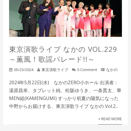
東京演歌ライブ なかの VOL.229
～薫風！歌謡パレード!!～
05/23/2024
東京演歌ライブ
0 Comment
なかの
2024年5月22日(水) なかのZERO小ホール 出演者：
湯原昌幸、タブレット純、松阪ゆうき、一条貫太、華
MEN組(KAMENGUMI) すっかり初夏の陽気になった
中野からお届けする、東京演歌ライブ なかの Vol.2...
+ READ MORE