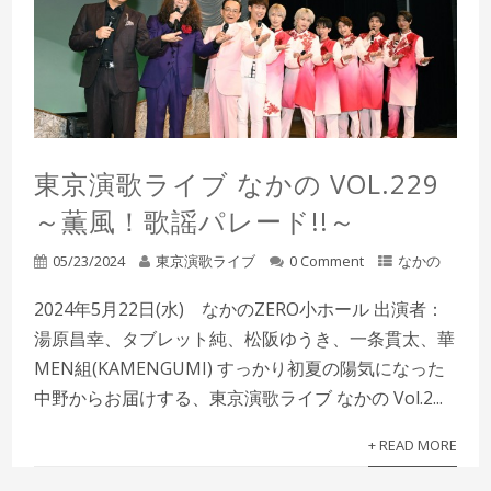
東京演歌ライブ なかの VOL.229
～薫風！歌謡パレード!!～
05/23/2024
東京演歌ライブ
0 Comment
なかの
2024年5月22日(水) なかのZERO小ホール 出演者：
湯原昌幸、タブレット純、松阪ゆうき、一条貫太、華
MEN組(KAMENGUMI) すっかり初夏の陽気になった
中野からお届けする、東京演歌ライブ なかの Vol.2...
+ READ MORE