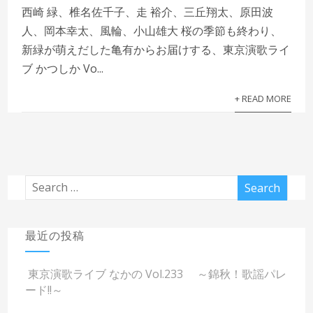
西崎 緑、椎名佐千子、走 裕介、三丘翔太、原田波
人、岡本幸太、風輪、小山雄大 桜の季節も終わり、
新緑が萌えだした亀有からお届けする、東京演歌ライ
ブ かつしか Vo...
+ READ MORE
最近の投稿
東京演歌ライブ なかの Vol.233 ～錦秋！歌謡パレ
ード!!～