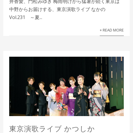
井香愛、門松みゆき 梅雨明けから猛暑が続く東京は
中野からお届けする、東京演歌ライブ なかの
Vol.231 ～夏...
+ READ MORE
東京演歌ライブ かつしか