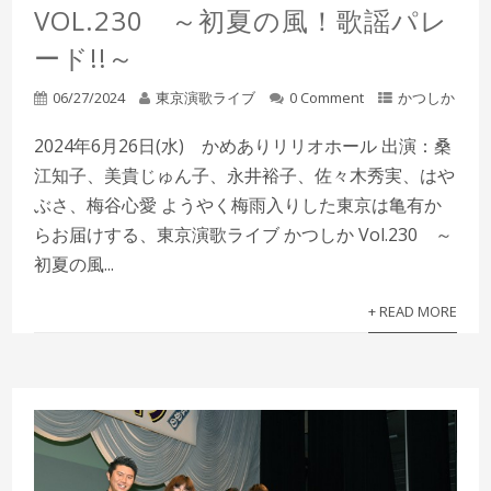
VOL.230 ～初夏の風！歌謡パレ
ード!!～
06/27/2024
東京演歌ライブ
0 Comment
かつしか
2024年6月26日(水) かめありリリオホール 出演：桑
江知子、美貴じゅん子、永井裕子、佐々木秀実、はや
ぶさ、梅谷心愛 ようやく梅雨入りした東京は亀有か
らお届けする、東京演歌ライブ かつしか Vol.230 ～
初夏の風...
+ READ MORE