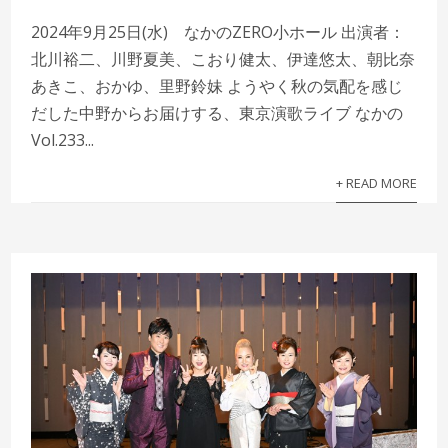
2024年9月25日(水) なかのZERO小ホール 出演者：
北川裕二、川野夏美、こおり健太、伊達悠太、朝比奈
あきこ、おかゆ、里野鈴妹 ようやく秋の気配を感じ
だした中野からお届けする、東京演歌ライブ なかの
Vol.233...
+ READ MORE