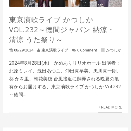
東京演歌ライブ かつしか
VOL.232～徳間ジャパン 納涼・
清涼 うた祭り～
08/29/2024
東京演歌ライブ
0 Comment
かつしか
2024年8月28日(水) かめありリリオホール 出演者：
北原ミレイ、浅田あつこ、沖田真早美、黒川真一朗、
葵 かを里、朝花美穂 台風接近に翻弄される晩夏の亀
有からお届けする、東京演歌ライブ かつしか Vol.232
～徳間...
+ READ MORE