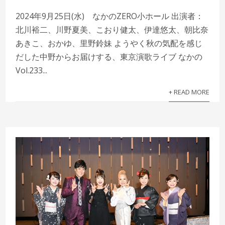
2024年9月25日(水) なかのZERO小ホール 出演者：
北川裕二、川野夏美、こおり健太、伊達悠太、朝比奈
あきこ、おかゆ、里野鈴妹 ようやく秋の気配を感じ
だした中野からお届けする、東京演歌ライブ なかの
Vol.233...
+ READ MORE