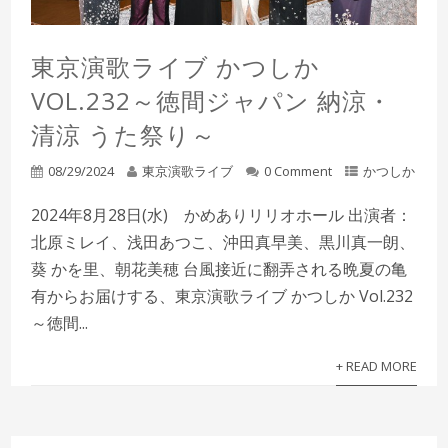
東京演歌ライブ かつしか
VOL.232～徳間ジャパン 納涼・
清涼 うた祭り～
08/29/2024
東京演歌ライブ
0 Comment
かつしか
2024年8月28日(水) かめありリリオホール 出演者：
北原ミレイ、浅田あつこ、沖田真早美、黒川真一朗、
葵 かを里、朝花美穂 台風接近に翻弄される晩夏の亀
有からお届けする、東京演歌ライブ かつしか Vol.232
～徳間...
+ READ MORE