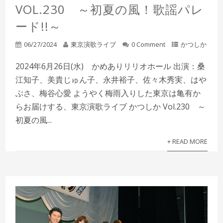
VOL.230 ～初夏の風！歌謡パレ
ード!!～
06/27/2024
東京演歌ライブ
0 Comment
かつしか
2024年6月26日(水) かめありリリオホール 出演：桑
江知子、美貴じゅん子、永井裕子、佐々木秀実、はや
ぶさ、梅谷心愛 ようやく梅雨入りした東京は亀有か
らお届けする、東京演歌ライブ かつしか Vol.230 ～
初夏の風...
+ READ MORE