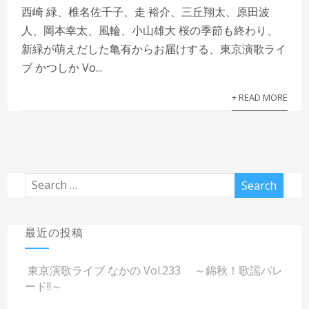
西崎 緑、椎名佐千子、走 裕介、三丘翔太、原田波
人、岡本幸太、風輪、小山雄大 桜の季節も終わり、
新緑が萌えだした亀有からお届けする、東京演歌ライ
ブ かつしか Vo...
+ READ MORE
最近の投稿
東京演歌ライブ なかの Vol.233 ～錦秋！歌謡パレ
ード!!～