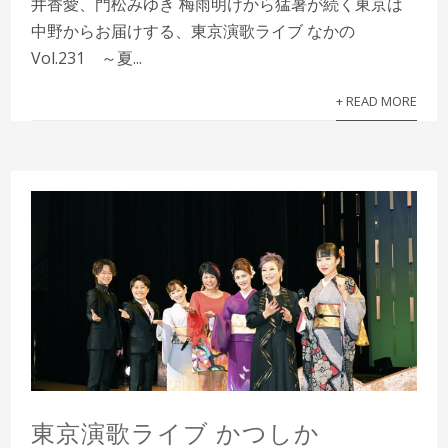
井香愛、門松みゆき 梅雨明けから猛暑が続く東京は
中野からお届けする、東京演歌ライブ なかの
Vol.231 ～夏...
+ READ MORE
東京演歌ライブ かつしか