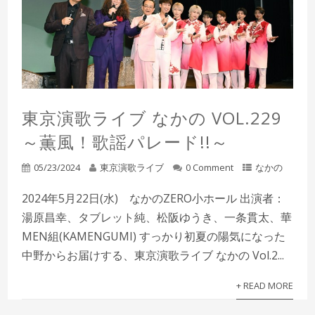
東京演歌ライブ なかの VOL.229
～薫風！歌謡パレード!!～
05/23/2024
東京演歌ライブ
0 Comment
なかの
2024年5月22日(水) なかのZERO小ホール 出演者：
湯原昌幸、タブレット純、松阪ゆうき、一条貫太、華
MEN組(KAMENGUMI) すっかり初夏の陽気になった
中野からお届けする、東京演歌ライブ なかの Vol.2...
+ READ MORE