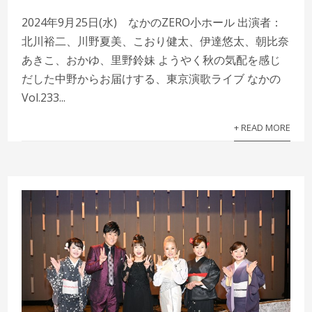
2024年9月25日(水) なかのZERO小ホール 出演者：
北川裕二、川野夏美、こおり健太、伊達悠太、朝比奈
あきこ、おかゆ、里野鈴妹 ようやく秋の気配を感じ
だした中野からお届けする、東京演歌ライブ なかの
Vol.233...
+ READ MORE