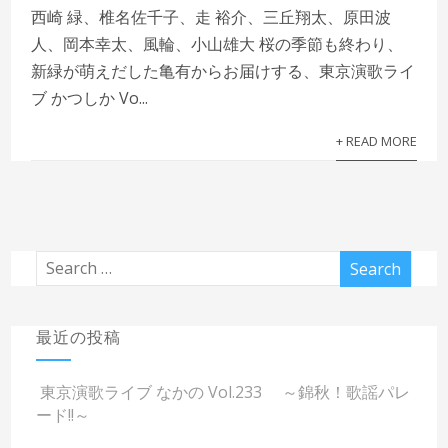
西崎 緑、椎名佐千子、走 裕介、三丘翔太、原田波
人、岡本幸太、風輪、小山雄大 桜の季節も終わり、
新緑が萌えだした亀有からお届けする、東京演歌ライ
ブ かつしか Vo...
+ READ MORE
最近の投稿
東京演歌ライブ なかの Vol.233 ～錦秋！歌謡パレ
ード!!～