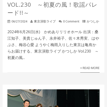
VOL.230 ～初夏の風！歌謡パレ
ード!!～
06/27/2024
東京演歌ライブ
0 Comment
かつしか
2024年6月26日(水) かめありリリオホール 出演：桑
江知子、美貴じゅん子、永井裕子、佐々木秀実、はや
ぶさ、梅谷心愛 ようやく梅雨入りした東京は亀有か
らお届けする、東京演歌ライブ かつしか Vol.230 ～
初夏の風...
+ READ MORE