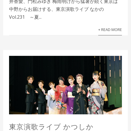
井香愛、門松みゆき 梅雨明けから猛暑が続く東京は
中野からお届けする、東京演歌ライブ なかの
Vol.231 ～夏...
+ READ MORE
東京演歌ライブ かつしか