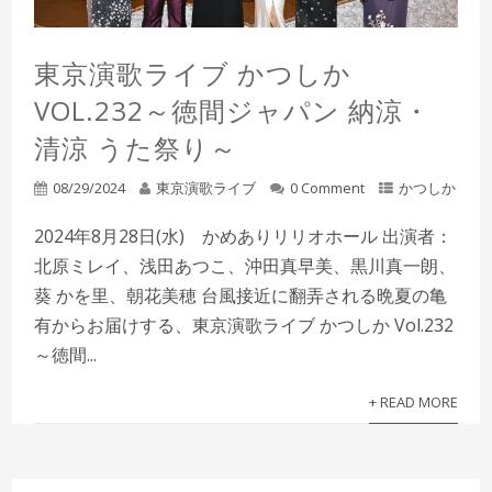
東京演歌ライブ かつしか
VOL.232～徳間ジャパン 納涼・
清涼 うた祭り～
08/29/2024
東京演歌ライブ
0 Comment
かつしか
2024年8月28日(水) かめありリリオホール 出演者：
北原ミレイ、浅田あつこ、沖田真早美、黒川真一朗、
葵 かを里、朝花美穂 台風接近に翻弄される晩夏の亀
有からお届けする、東京演歌ライブ かつしか Vol.232
～徳間...
+ READ MORE