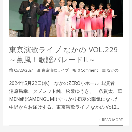
東京演歌ライブ なかの VOL.229
～薫風！歌謡パレード!!～
05/23/2024
東京演歌ライブ
0 Comment
なかの
2024年5月22日(水) なかのZERO小ホール 出演者：
湯原昌幸、タブレット純、松阪ゆうき、一条貫太、華
MEN組(KAMENGUMI) すっかり初夏の陽気になった
中野からお届けする、東京演歌ライブ なかの Vol.2...
+ READ MORE